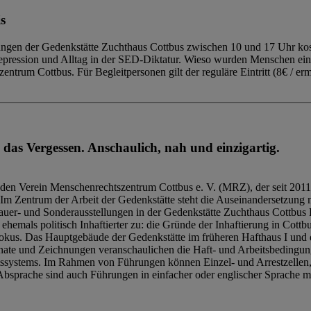
s
ngen der Gedenkstätte Zuchthaus Cottbus zwischen 10 und 17 Uhr kost
Repression und Alltag in der SED-Diktatur. Wieso wurden Menschen ei
trum Cottbus. Für Begleitpersonen gilt der reguläre Eintritt (8€ / erm
 das Vergessen. Anschaulich, nah und einzigartig.
den Verein Menschenrechtszentrum Cottbus e. V. (MRZ), der seit 2011
Im Zentrum der Arbeit der Gedenkstätte steht die Auseinandersetzung m
uer- und Sonderausstellungen in der Gedenkstätte Zuchthaus Cottbus B
hemals politisch Inhaftierter zu: die Gründe der Inhaftierung in Cottb
kus. Das Hauptgebäude der Gedenkstätte im früheren Hafthaus I und 
ate und Zeichnungen veranschaulichen die Haft- und Arbeitsbedingung
tssystems. Im Rahmen von Führungen können Einzel- und Arrestzellen
bsprache sind auch Führungen in einfacher oder englischer Sprache m