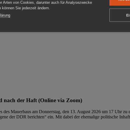
er Arten von Cookies, darunter auch für Analysezwecke
en können Sie jederzeit ändern.
ben
lärung
Ei
 nach der Haft (Online via Zoom)
ages des Mauerbaus am Donnerstag, den 13. August 2026 um 17 Uhr zu e
ene der DDR berichten“ ein. Mit dabei der ehemalige politische Inhaf