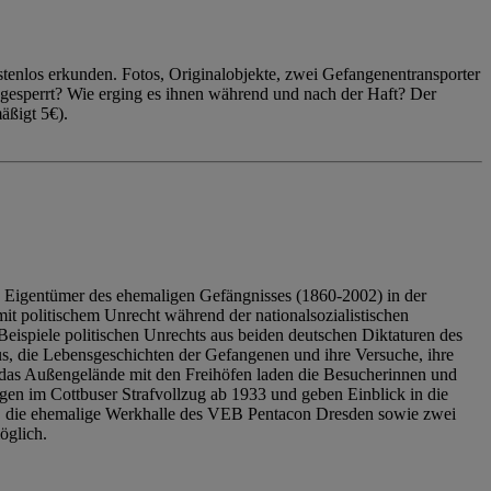
enlos erkunden. Fotos, Originalobjekte, zwei Gefangenentransporter
ngesperrt? Wie erging es ihnen während und nach der Haft? Der
äßigt 5€).
 Eigentümer des ehemaligen Gefängnisses (1860-2002) in der
it politischem Unrecht während der nationalsozialistischen
eispiele politischen Unrechts aus beiden deutschen Diktaturen des
us, die Lebensgeschichten der Gefangenen und ihre Versuche, ihre
das Außengelände mit den Freihöfen laden die Besucherinnen und
en im Cottbuser Strafvollzug ab 1933 und geben Einblick in die
, die ehemalige Werkhalle des VEB Pentacon Dresden sowie zwei
öglich.