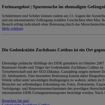
Ferienangebot | Spurensuche im ehemaligen Gefängni
Schülerinnen und Schüler können zudem am 13. August die Ausstellu
und ein rekonstruierter Zellengang erzählen Geschichten über Mut, 
Besuch erfolgt individuell ohne Betreuung durch das Menschenrechtszen
Mehr erfahren
Die Gedenkstätte Zuchthaus Cottbus ist ein Ort gegen
Ehemalige politische Häftlinge der DDR gründeten im Oktober 2007 
Bautzener Straße und Träger der Gedenkstätte Zuchthaus Cottbus ist. 
Terrorherrschaft und der SED-Diktatur. Ganzjährig zeigen mehrere Da
20. Jahrhunderts. Eine besondere Bedeutung kommt dabei Biografien e
Würde selbst unter unwürdigen Bedingungen zu wahren, stehen im Fo
Besucher zur selbständigen Erkundung ein. Fotos, Dokumente, Expon
Verfolgungs- und Repressionsmechanismen des jeweiligen Herrschaf
rekonstruierte DDR-Gefangenentransporter besichtigt werden. Nach A
Besuchen Sie uns!
Gedenkstätte Zuchthaus Cottbus