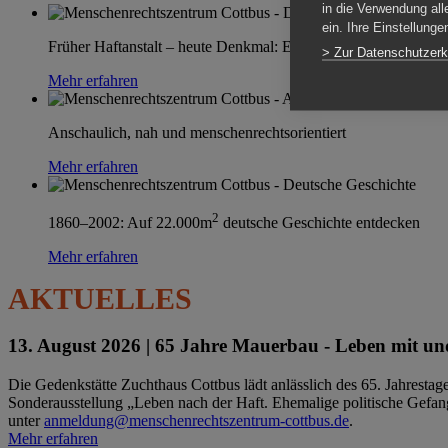
in die Verwendung all
ein. Ihre Einstellung
Früher Haftanstalt – heute Denkmal: Einen Ort im Wandel erle
> Zur Datenschutzerk
Mehr erfahren
Anschaulich, nah und menschenrechtsorientiert
Mehr erfahren
2
1860–2002: Auf 22.000m
deutsche Geschichte entdecken
Mehr erfahren
AKTUELLES
13. August 2026 |
65 Jahre Mauerbau - Leben mit und
Die Gedenkstätte Zuchthaus Cottbus lädt anlässlich des 65. Jahrest
Sonderausstellung „Leben nach der Haft. Ehemalige politische Gefang
unter
anmeldung@menschenrechtszentrum-cottbus.de
.
Mehr erfahren