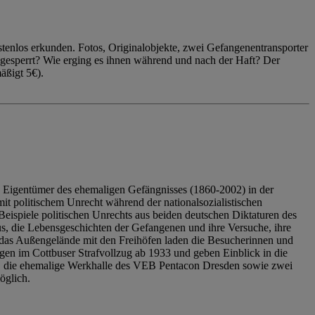
enlos erkunden. Fotos, Originalobjekte, zwei Gefangenentransporter
ngesperrt? Wie erging es ihnen während und nach der Haft? Der
äßigt 5€).
 Eigentümer des ehemaligen Gefängnisses (1860-2002) in der
it politischem Unrecht während der nationalsozialistischen
eispiele politischen Unrechts aus beiden deutschen Diktaturen des
us, die Lebensgeschichten der Gefangenen und ihre Versuche, ihre
das Außengelände mit den Freihöfen laden die Besucherinnen und
en im Cottbuser Strafvollzug ab 1933 und geben Einblick in die
, die ehemalige Werkhalle des VEB Pentacon Dresden sowie zwei
öglich.