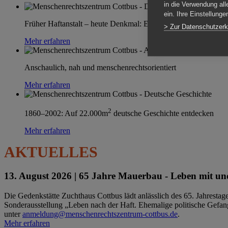
in die Verwendung all
ein. Ihre Einstellung
Früher Haftanstalt – heute Denkmal: Einen Ort im Wandel erle
> Zur Datenschutzerk
Mehr erfahren
Anschaulich, nah und menschenrechtsorientiert
Mehr erfahren
2
1860–2002: Auf 22.000m
deutsche Geschichte entdecken
Mehr erfahren
AKTUELLES
13. August 2026 |
65 Jahre Mauerbau - Leben mit und
Die Gedenkstätte Zuchthaus Cottbus lädt anlässlich des 65. Jahrest
Sonderausstellung „Leben nach der Haft. Ehemalige politische Gefang
unter
anmeldung@menschenrechtszentrum-cottbus.de
.
Mehr erfahren