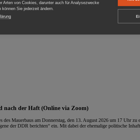
er Arten von Cookies, darunter auch für Analysezwecke
en können Sie jederzeit ändern.
ben
lärung
Ei
 nach der Haft (Online via Zoom)
ages des Mauerbaus am Donnerstag, den 13. August 2026 um 17 Uhr zu e
ene der DDR berichten“ ein. Mit dabei der ehemalige politische Inhaf