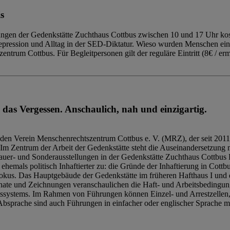
s
ngen der Gedenkstätte Zuchthaus Cottbus zwischen 10 und 17 Uhr kost
Repression und Alltag in der SED-Diktatur. Wieso wurden Menschen ei
trum Cottbus. Für Begleitpersonen gilt der reguläre Eintritt (8€ / erm
 das Vergessen. Anschaulich, nah und einzigartig.
den Verein Menschenrechtszentrum Cottbus e. V. (MRZ), der seit 2011
Im Zentrum der Arbeit der Gedenkstätte steht die Auseinandersetzung m
uer- und Sonderausstellungen in der Gedenkstätte Zuchthaus Cottbus B
hemals politisch Inhaftierter zu: die Gründe der Inhaftierung in Cottb
kus. Das Hauptgebäude der Gedenkstätte im früheren Hafthaus I und 
ate und Zeichnungen veranschaulichen die Haft- und Arbeitsbedingung
tssystems. Im Rahmen von Führungen können Einzel- und Arrestzellen
bsprache sind auch Führungen in einfacher oder englischer Sprache m