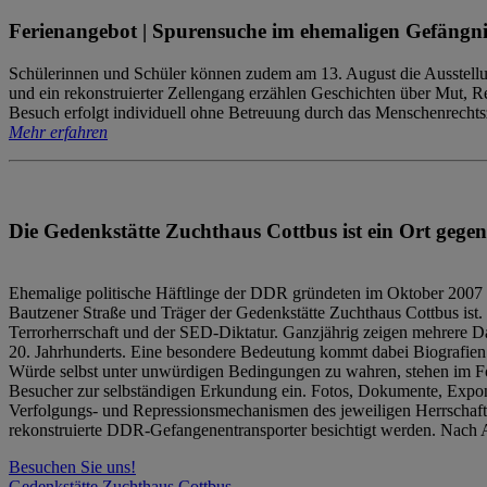
Ferienangebot | Spurensuche im ehemaligen Gefängni
Schülerinnen und Schüler können zudem am 13. August die Ausstellu
und ein rekonstruierter Zellengang erzählen Geschichten über Mut, 
Besuch erfolgt individuell ohne Betreuung durch das Menschenrechtszen
Mehr erfahren
Die Gedenkstätte Zuchthaus Cottbus ist ein Ort gegen
Ehemalige politische Häftlinge der DDR gründeten im Oktober 2007 
Bautzener Straße und Träger der Gedenkstätte Zuchthaus Cottbus ist. 
Terrorherrschaft und der SED-Diktatur. Ganzjährig zeigen mehrere Da
20. Jahrhunderts. Eine besondere Bedeutung kommt dabei Biografien e
Würde selbst unter unwürdigen Bedingungen zu wahren, stehen im Fo
Besucher zur selbständigen Erkundung ein. Fotos, Dokumente, Expon
Verfolgungs- und Repressionsmechanismen des jeweiligen Herrschaf
rekonstruierte DDR-Gefangenentransporter besichtigt werden. Nach A
Besuchen Sie uns!
Gedenkstätte Zuchthaus Cottbus