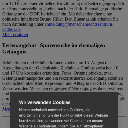
um 17 Uhr zu einer virtuellen Kurzführung mit Zeitzeugengespräch
zur Sonderausstellung „Leben nach der Haft. Ehemalige politische
Gefangene der DDR berichten“ ein. Mit dabei der ehemalige
politische Inhaftierte Bruno Hiller. Den Zugangslink erhalten Sie
nach Anmeldung unter
anmeldung@menschenrechtszentrum-
cottbus.de
.
Mehr erfahren
Ferienangebot | Spurensuche im ehemaligen
Gefängnis
Schülerinnen und Schüler können zudem am 13. August die
Ausstellungen der Gedenkstätte Zuchthaus Cottbus zwischen 10
und 17 Uhr kostenlos erkunden. Fotos, Originalobjekte, zwei
Gefangenentransporter und ein rekonstruierter Zellengang erzählen
Geschichten über Mut, Repression und Alltag in der SED-Diktatur.
Wieso wurden Menschen eingesperrt? Wie erging es ihnen während
und nach der Haft? Der Besuch erfolgt individuell ohne Betreuung
durch das Menschenrechtszentrum Cottbus. Für Begleitpersonen gilt
Wir verwenden Cookies
der reguläre Eintritt (8€ / ermäßigt 5€).
Mehr erfahren
Neben technisch notwendigen Cookies, die
erforderlich sind, um die Funktionalität dieser Website
bereitzustellen, verwenden wir Cookies, um unsere
Website zu optimieren. Indem Sie auf "akzeptieren"