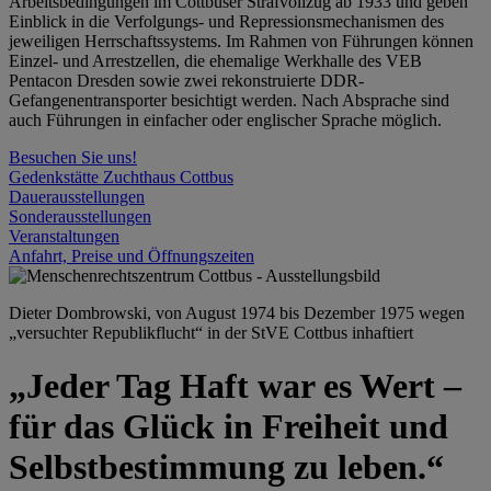
Arbeitsbedingungen im Cottbuser Strafvollzug ab 1933 und geben
Einblick in die Verfolgungs- und Repressionsmechanismen des
jeweiligen Herrschaftssystems. Im Rahmen von Führungen können
Einzel- und Arrestzellen, die ehemalige Werkhalle des VEB
Pentacon Dresden sowie zwei rekonstruierte DDR-
Gefangenentransporter besichtigt werden. Nach Absprache sind
auch Führungen in einfacher oder englischer Sprache möglich.
Besuchen Sie uns!
Gedenkstätte Zuchthaus Cottbus
Dauerausstellungen
Sonderausstellungen
Veranstaltungen
Anfahrt, Preise und Öffnungszeiten
Dieter Dombrowski, von August 1974 bis Dezember 1975 wegen
„versuchter Republikflucht“ in der StVE Cottbus inhaftiert
„Jeder Tag Haft war es Wert –
für das Glück in Freiheit und
Selbstbestimmung zu leben.“