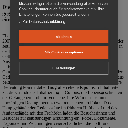
klicken, willigen Sie in die Verwendung aller Arten von
Die Gedenkstätte Zuchthaus Cottbus ist ein Ort
Cookies, darunter auch für Analysezwecke ein. Ihre
gegen das Vergessen. Anschaulich, nah und
Einstellungen können Sie jederzeit ändern.
einzigartig.
> Zur Datenschutzerklärung
Ehemalige politische Häftlinge der DDR gründeten im Oktober
Ablehnen
2007 den Verein Menschenrechtszentrum Cottbus e. V. (MRZ), der
seit 2011 Eigentümer des ehemaligen Gefängnisses (1860-2002) in
der Bautzener Straße und Träger der Gedenkstätte Zuchthaus
Alle Cookies akzeptieren
Cottbus ist. Im Zentrum der Arbeit der Gedenkstätte steht die
Auseinandersetzung mit politischem Unrecht während der
nationalsozialistischen Terrorherrschaft und der SED-Diktatur.
Einstellungen
Ganzjährig zeigen mehrere Dauer- und Sonderausstellungen in der
Gedenkstätte Zuchthaus Cottbus Beispiele politischen Unrechts aus
beiden deutschen Diktaturen des 20. Jahrhunderts. Eine besondere
Bedeutung kommt dabei Biografien ehemals politisch Inhaftierter
zu: die Gründe der Inhaftierung in Cottbus, die Lebensgeschichten
der Gefangenen und ihre Versuche, ihre Würde selbst unter
unwürdigen Bedingungen zu wahren, stehen im Fokus. Das
Hauptgebäude der Gedenkstätte im früheren Hafthaus I und das
Außengelände mit den Freihöfen laden die Besucherinnen und
Besucher zur selbständigen Erkundung ein. Fotos, Dokumente,
Exponate und Zeichnungen veranschaulichen die Haft- und