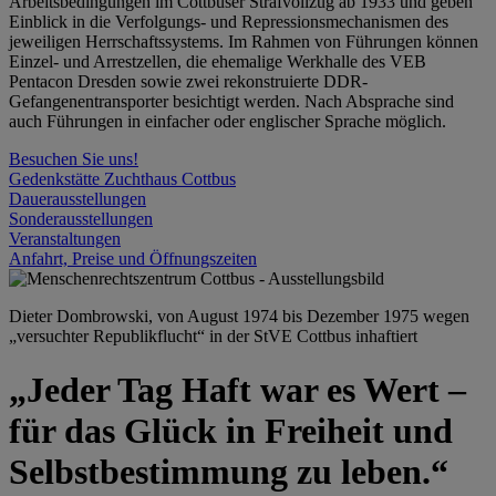
Arbeitsbedingungen im Cottbuser Strafvollzug ab 1933 und geben
Einblick in die Verfolgungs- und Repressionsmechanismen des
jeweiligen Herrschaftssystems. Im Rahmen von Führungen können
Einzel- und Arrestzellen, die ehemalige Werkhalle des VEB
Pentacon Dresden sowie zwei rekonstruierte DDR-
Gefangenentransporter besichtigt werden. Nach Absprache sind
auch Führungen in einfacher oder englischer Sprache möglich.
Besuchen Sie uns!
Gedenkstätte Zuchthaus Cottbus
Dauerausstellungen
Sonderausstellungen
Veranstaltungen
Anfahrt, Preise und Öffnungszeiten
Dieter Dombrowski, von August 1974 bis Dezember 1975 wegen
„versuchter Republikflucht“ in der StVE Cottbus inhaftiert
„Jeder Tag Haft war es Wert –
für das Glück in Freiheit und
Selbstbestimmung zu leben.“