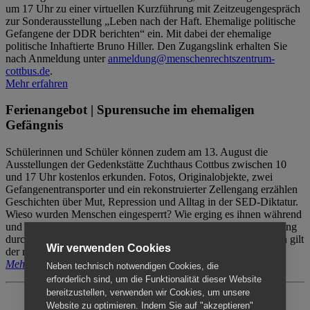
um 17 Uhr zu einer virtuellen Kurzführung mit Zeitzeugengespräch
zur Sonderausstellung „Leben nach der Haft. Ehemalige politische
Gefangene der DDR berichten“ ein. Mit dabei der ehemalige
politische Inhaftierte Bruno Hiller. Den Zugangslink erhalten Sie
nach Anmeldung unter
anmeldung@menschenrechtszentrum-
cottbus.de
.
Mehr erfahren
Ferienangebot | Spurensuche im ehemaligen
Gefängnis
Schülerinnen und Schüler können zudem am 13. August die
Ausstellungen der Gedenkstätte Zuchthaus Cottbus zwischen 10
und 17 Uhr kostenlos erkunden. Fotos, Originalobjekte, zwei
Gefangenentransporter und ein rekonstruierter Zellengang erzählen
Geschichten über Mut, Repression und Alltag in der SED-Diktatur.
Wieso wurden Menschen eingesperrt? Wie erging es ihnen während
und nach der Haft? Der Besuch erfolgt individuell ohne Betreuung
durch das Menschenrechtszentrum Cottbus. Für Begleitpersonen gilt
Wir verwenden Cookies
der reguläre Eintritt (8€ / ermäßigt 5€).
Mehr erfahren
Neben technisch notwendigen Cookies, die
erforderlich sind, um die Funktionalität dieser Website
bereitzustellen, verwenden wir Cookies, um unsere
Website zu optimieren. Indem Sie auf "akzeptieren"