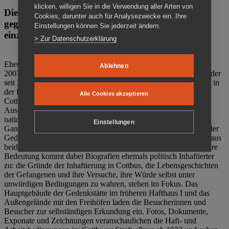
klicken, willigen Sie in die Verwendung aller Arten von
Die Gedenkstätte Zuchthaus Cottbus ist ein Ort
Cookies, darunter auch für Analysezwecke ein. Ihre
gegen das Vergessen. Anschaulich, nah und
Einstellungen können Sie jederzeit ändern.
einzigartig.
> Zur Datenschutzerklärung
Ehemalige politische Häftlinge der DDR gründeten im Oktober
Ablehnen
2007 den Verein Menschenrechtszentrum Cottbus e. V. (MRZ), der
seit 2011 Eigentümer des ehemaligen Gefängnisses (1860-2002) in
der Bautzener Straße und Träger der Gedenkstätte Zuchthaus
Alle Cookies akzeptieren
Cottbus ist. Im Zentrum der Arbeit der Gedenkstätte steht die
Auseinandersetzung mit politischem Unrecht während der
nationalsozialistischen Terrorherrschaft und der SED-Diktatur.
Einstellungen
Ganzjährig zeigen mehrere Dauer- und Sonderausstellungen in der
Gedenkstätte Zuchthaus Cottbus Beispiele politischen Unrechts aus
beiden deutschen Diktaturen des 20. Jahrhunderts. Eine besondere
Bedeutung kommt dabei Biografien ehemals politisch Inhaftierter
zu: die Gründe der Inhaftierung in Cottbus, die Lebensgeschichten
der Gefangenen und ihre Versuche, ihre Würde selbst unter
unwürdigen Bedingungen zu wahren, stehen im Fokus. Das
Hauptgebäude der Gedenkstätte im früheren Hafthaus I und das
Außengelände mit den Freihöfen laden die Besucherinnen und
Besucher zur selbständigen Erkundung ein. Fotos, Dokumente,
Exponate und Zeichnungen veranschaulichen die Haft- und