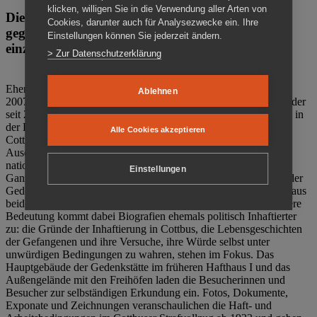
klicken, willigen Sie in die Verwendung aller Arten von
Die Gedenkstätte Zuchthaus Cottbus ist ein Ort
Cookies, darunter auch für Analysezwecke ein. Ihre
gegen das Vergessen. Anschaulich, nah und
Einstellungen können Sie jederzeit ändern.
einzigartig.
> Zur Datenschutzerklärung
Ehemalige politische Häftlinge der DDR gründeten im Oktober
Ablehnen
2007 den Verein Menschenrechtszentrum Cottbus e. V. (MRZ), der
seit 2011 Eigentümer des ehemaligen Gefängnisses (1860-2002) in
der Bautzener Straße und Träger der Gedenkstätte Zuchthaus
Alle Cookies akzeptieren
Cottbus ist. Im Zentrum der Arbeit der Gedenkstätte steht die
Auseinandersetzung mit politischem Unrecht während der
nationalsozialistischen Terrorherrschaft und der SED-Diktatur.
Einstellungen
Ganzjährig zeigen mehrere Dauer- und Sonderausstellungen in der
Gedenkstätte Zuchthaus Cottbus Beispiele politischen Unrechts aus
beiden deutschen Diktaturen des 20. Jahrhunderts. Eine besondere
Bedeutung kommt dabei Biografien ehemals politisch Inhaftierter
zu: die Gründe der Inhaftierung in Cottbus, die Lebensgeschichten
der Gefangenen und ihre Versuche, ihre Würde selbst unter
unwürdigen Bedingungen zu wahren, stehen im Fokus. Das
Hauptgebäude der Gedenkstätte im früheren Hafthaus I und das
Außengelände mit den Freihöfen laden die Besucherinnen und
Besucher zur selbständigen Erkundung ein. Fotos, Dokumente,
Exponate und Zeichnungen veranschaulichen die Haft- und