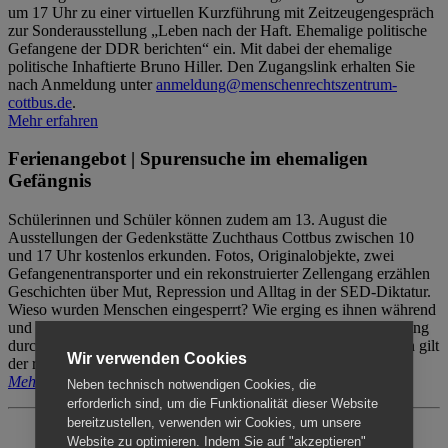
um 17 Uhr zu einer virtuellen Kurzführung mit Zeitzeugengespräch
zur Sonderausstellung „Leben nach der Haft. Ehemalige politische
Gefangene der DDR berichten“ ein. Mit dabei der ehemalige
politische Inhaftierte Bruno Hiller. Den Zugangslink erhalten Sie
nach Anmeldung unter
anmeldung@menschenrechtszentrum-
cottbus.de
.
Mehr erfahren
Ferienangebot | Spurensuche im ehemaligen
Gefängnis
Schülerinnen und Schüler können zudem am 13. August die
Ausstellungen der Gedenkstätte Zuchthaus Cottbus zwischen 10
und 17 Uhr kostenlos erkunden. Fotos, Originalobjekte, zwei
Gefangenentransporter und ein rekonstruierter Zellengang erzählen
Geschichten über Mut, Repression und Alltag in der SED-Diktatur.
Wieso wurden Menschen eingesperrt? Wie erging es ihnen während
und nach der Haft? Der Besuch erfolgt individuell ohne Betreuung
durch das Menschenrechtszentrum Cottbus. Für Begleitpersonen gilt
Wir verwenden Cookies
der reguläre Eintritt (8€ / ermäßigt 5€).
Mehr erfahren
Neben technisch notwendigen Cookies, die
erforderlich sind, um die Funktionalität dieser Website
bereitzustellen, verwenden wir Cookies, um unsere
Website zu optimieren. Indem Sie auf "akzeptieren"