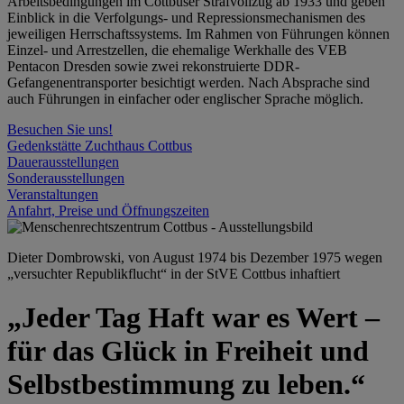
Arbeitsbedingungen im Cottbuser Strafvollzug ab 1933 und geben
Einblick in die Verfolgungs- und Repressionsmechanismen des
jeweiligen Herrschaftssystems. Im Rahmen von Führungen können
Einzel- und Arrestzellen, die ehemalige Werkhalle des VEB
Pentacon Dresden sowie zwei rekonstruierte DDR-
Gefangenentransporter besichtigt werden. Nach Absprache sind
auch Führungen in einfacher oder englischer Sprache möglich.
Besuchen Sie uns!
Gedenkstätte Zuchthaus Cottbus
Dauerausstellungen
Sonderausstellungen
Veranstaltungen
Anfahrt, Preise und Öffnungszeiten
Dieter Dombrowski, von August 1974 bis Dezember 1975 wegen
„versuchter Republikflucht“ in der StVE Cottbus inhaftiert
„Jeder Tag Haft war es Wert –
für das Glück in Freiheit und
Selbstbestimmung zu leben.“