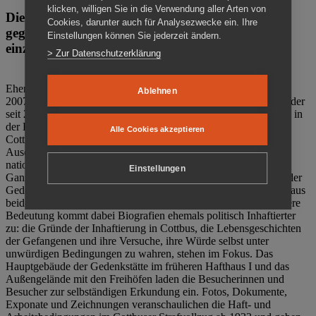
klicken, willigen Sie in die Verwendung aller Arten von
Die Gedenkstätte Zuchthaus Cottbus ist ein Ort
Cookies, darunter auch für Analysezwecke ein. Ihre
gegen das Vergessen. Anschaulich, nah und
Einstellungen können Sie jederzeit ändern.
einzigartig.
> Zur Datenschutzerklärung
Ehemalige politische Häftlinge der DDR gründeten im Oktober
Ablehnen
2007 den Verein Menschenrechtszentrum Cottbus e. V. (MRZ), der
seit 2011 Eigentümer des ehemaligen Gefängnisses (1860-2002) in
der Bautzener Straße und Träger der Gedenkstätte Zuchthaus
Alle Cookies akzeptieren
Cottbus ist. Im Zentrum der Arbeit der Gedenkstätte steht die
Auseinandersetzung mit politischem Unrecht während der
nationalsozialistischen Terrorherrschaft und der SED-Diktatur.
Einstellungen
Ganzjährig zeigen mehrere Dauer- und Sonderausstellungen in der
Gedenkstätte Zuchthaus Cottbus Beispiele politischen Unrechts aus
beiden deutschen Diktaturen des 20. Jahrhunderts. Eine besondere
Bedeutung kommt dabei Biografien ehemals politisch Inhaftierter
zu: die Gründe der Inhaftierung in Cottbus, die Lebensgeschichten
der Gefangenen und ihre Versuche, ihre Würde selbst unter
unwürdigen Bedingungen zu wahren, stehen im Fokus. Das
Hauptgebäude der Gedenkstätte im früheren Hafthaus I und das
Außengelände mit den Freihöfen laden die Besucherinnen und
Besucher zur selbständigen Erkundung ein. Fotos, Dokumente,
Exponate und Zeichnungen veranschaulichen die Haft- und