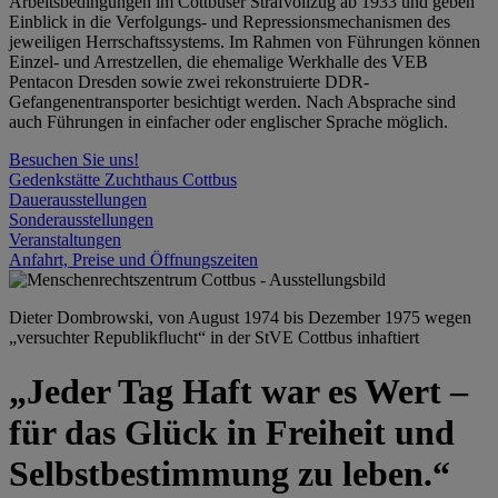
Arbeitsbedingungen im Cottbuser Strafvollzug ab 1933 und geben
Einblick in die Verfolgungs- und Repressionsmechanismen des
jeweiligen Herrschaftssystems. Im Rahmen von Führungen können
Einzel- und Arrestzellen, die ehemalige Werkhalle des VEB
Pentacon Dresden sowie zwei rekonstruierte DDR-
Gefangenentransporter besichtigt werden. Nach Absprache sind
auch Führungen in einfacher oder englischer Sprache möglich.
Besuchen Sie uns!
Gedenkstätte Zuchthaus Cottbus
Dauerausstellungen
Sonderausstellungen
Veranstaltungen
Anfahrt, Preise und Öffnungszeiten
Dieter Dombrowski, von August 1974 bis Dezember 1975 wegen
„versuchter Republikflucht“ in der StVE Cottbus inhaftiert
„Jeder Tag Haft war es Wert –
für das Glück in Freiheit und
Selbstbestimmung zu leben.“