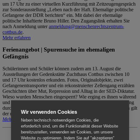
um 17 Uhr zu einer virtuellen Kurzführung mit Zeitzeugengespräch
zur Sonderausstellung „Leben nach der Haft. Ehemalige politische
Gefangene der DDR berichten“ ein. Mit dabei der ehemalige
politische Inhaftierte Bruno Hiller. Den Zugangslink erhalten Sie
nach Anmeldung unter
anmeldung@menschenrechtszentrum-
cottbus.de
.
Mehr erfahren
Ferienangebot | Spurensuche im ehemaligen
Gefängnis
Schülerinnen und Schüler können zudem am 13. August die
Ausstellungen der Gedenkstätte Zuchthaus Cottbus zwischen 10
und 17 Uhr kostenlos erkunden. Fotos, Originalobjekte, zwei
Gefangenentransporter und ein rekonstruierter Zellengang erzählen
Geschichten über Mut, Repression und Alltag in der SED-Diktatur.
Wieso wurden Menschen eingesperrt? Wie erging es ihnen während
und nach der Haft? Der Besuch erfolgt individuell ohne Betreuung
durch das Menschenrechtszentrum Cottbus. Für Begleitpersonen gilt
Wir verwenden Cookies
der reguläre Eintritt (8€ / ermäßigt 5€).
Mehr erfahren
Neben technisch notwendigen Cookies, die
erforderlich sind, um die Funktionalität dieser Website
bereitzustellen, verwenden wir Cookies, um unsere
Website zu optimieren. Indem Sie auf "akzeptieren"