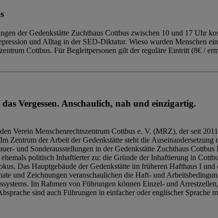
s
ngen der Gedenkstätte Zuchthaus Cottbus zwischen 10 und 17 Uhr kost
Repression und Alltag in der SED-Diktatur. Wieso wurden Menschen ei
trum Cottbus. Für Begleitpersonen gilt der reguläre Eintritt (8€ / erm
 das Vergessen. Anschaulich, nah und einzigartig.
den Verein Menschenrechtszentrum Cottbus e. V. (MRZ), der seit 2011
Im Zentrum der Arbeit der Gedenkstätte steht die Auseinandersetzung m
uer- und Sonderausstellungen in der Gedenkstätte Zuchthaus Cottbus B
hemals politisch Inhaftierter zu: die Gründe der Inhaftierung in Cottb
kus. Das Hauptgebäude der Gedenkstätte im früheren Hafthaus I und 
ate und Zeichnungen veranschaulichen die Haft- und Arbeitsbedingung
tssystems. Im Rahmen von Führungen können Einzel- und Arrestzellen
bsprache sind auch Führungen in einfacher oder englischer Sprache m