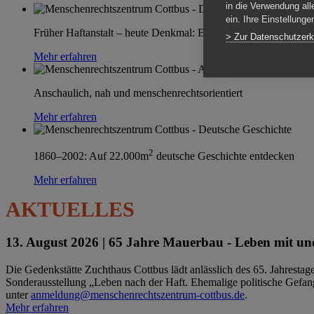
in die Verwendung all
ein. Ihre Einstellung
Früher Haftanstalt – heute Denkmal: Einen Ort im Wandel erle
> Zur Datenschutzerk
Mehr erfahren
Anschaulich, nah und menschenrechtsorientiert
Mehr erfahren
2
1860–2002: Auf 22.000m
deutsche Geschichte entdecken
Mehr erfahren
AKTUELLES
13. August 2026 |
65 Jahre Mauerbau - Leben mit und
Die Gedenkstätte Zuchthaus Cottbus lädt anlässlich des 65. Jahrest
Sonderausstellung „Leben nach der Haft. Ehemalige politische Gefang
unter
anmeldung@menschenrechtszentrum-cottbus.de
.
Mehr erfahren