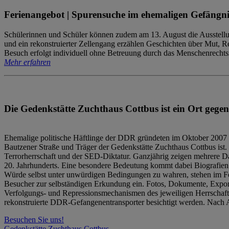
Ferienangebot | Spurensuche im ehemaligen Gefängni
Schülerinnen und Schüler können zudem am 13. August die Ausstellu
und ein rekonstruierter Zellengang erzählen Geschichten über Mut, 
Besuch erfolgt individuell ohne Betreuung durch das Menschenrechtszen
Mehr erfahren
Die Gedenkstätte Zuchthaus Cottbus ist ein Ort gegen
Ehemalige politische Häftlinge der DDR gründeten im Oktober 2007 
Bautzener Straße und Träger der Gedenkstätte Zuchthaus Cottbus ist. 
Terrorherrschaft und der SED-Diktatur. Ganzjährig zeigen mehrere Da
20. Jahrhunderts. Eine besondere Bedeutung kommt dabei Biografien e
Würde selbst unter unwürdigen Bedingungen zu wahren, stehen im Fo
Besucher zur selbständigen Erkundung ein. Fotos, Dokumente, Expon
Verfolgungs- und Repressionsmechanismen des jeweiligen Herrschaf
rekonstruierte DDR-Gefangenentransporter besichtigt werden. Nach A
Besuchen Sie uns!
Gedenkstätte Zuchthaus Cottbus