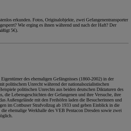
enlos erkunden. Fotos, Originalobjekte, zwei Gefangenentransporter
ngesperrt? Wie erging es ihnen während und nach der Haft? Der
äßigt 5€).
 Eigentümer des ehemaligen Gefängnisses (1860-2002) in der
it politischem Unrecht während der nationalsozialistischen
eispiele politischen Unrechts aus beiden deutschen Diktaturen des
us, die Lebensgeschichten der Gefangenen und ihre Versuche, ihre
das Außengelände mit den Freihöfen laden die Besucherinnen und
en im Cottbuser Strafvollzug ab 1933 und geben Einblick in die
, die ehemalige Werkhalle des VEB Pentacon Dresden sowie zwei
öglich.