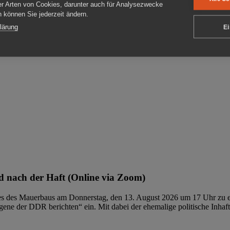
er Arten von Cookies, darunter auch für Analysezwecke
en können Sie jederzeit ändern.
ben
lärung
Ei
 nach der Haft (Online via Zoom)
ages des Mauerbaus am Donnerstag, den 13. August 2026 um 17 Uhr zu e
ene der DDR berichten“ ein. Mit dabei der ehemalige politische Inhaf