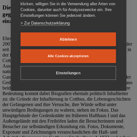
klicken, willigen Sie in die Verwendung aller Arten von
Die Gedenkstätte Zuchthaus Cottbus ist ein Ort
Cookies, darunter auch für Analysezwecke ein. Ihre
gegen das Vergessen. Anschaulich, nah und
Einstellungen können Sie jederzeit ändern.
einzigartig.
> Zur Datenschutzerklärung
Ehemalige politische Häftlinge der DDR gründeten im Oktober
Ablehnen
2007 den Verein Menschenrechtszentrum Cottbus e. V. (MRZ), der
seit 2011 Eigentümer des ehemaligen Gefängnisses (1860-2002) in
der Bautzener Straße und Träger der Gedenkstätte Zuchthaus
Alle Cookies akzeptieren
Cottbus ist. Im Zentrum der Arbeit der Gedenkstätte steht die
Auseinandersetzung mit politischem Unrecht während der
nationalsozialistischen Terrorherrschaft und der SED-Diktatur.
Einstellungen
Ganzjährig zeigen mehrere Dauer- und Sonderausstellungen in der
Gedenkstätte Zuchthaus Cottbus Beispiele politischen Unrechts aus
beiden deutschen Diktaturen des 20. Jahrhunderts. Eine besondere
Bedeutung kommt dabei Biografien ehemals politisch Inhaftierter
zu: die Gründe der Inhaftierung in Cottbus, die Lebensgeschichten
der Gefangenen und ihre Versuche, ihre Würde selbst unter
unwürdigen Bedingungen zu wahren, stehen im Fokus. Das
Hauptgebäude der Gedenkstätte im früheren Hafthaus I und das
Außengelände mit den Freihöfen laden die Besucherinnen und
Besucher zur selbständigen Erkundung ein. Fotos, Dokumente,
Exponate und Zeichnungen veranschaulichen die Haft- und