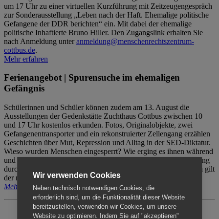
um 17 Uhr zu einer virtuellen Kurzführung mit Zeitzeugengespräch
zur Sonderausstellung „Leben nach der Haft. Ehemalige politische
Gefangene der DDR berichten“ ein. Mit dabei der ehemalige
politische Inhaftierte Bruno Hiller. Den Zugangslink erhalten Sie
nach Anmeldung unter
anmeldung@menschenrechtszentrum-
cottbus.de
.
Mehr erfahren
Ferienangebot | Spurensuche im ehemaligen
Gefängnis
Schülerinnen und Schüler können zudem am 13. August die
Ausstellungen der Gedenkstätte Zuchthaus Cottbus zwischen 10
und 17 Uhr kostenlos erkunden. Fotos, Originalobjekte, zwei
Gefangenentransporter und ein rekonstruierter Zellengang erzählen
Geschichten über Mut, Repression und Alltag in der SED-Diktatur.
Wieso wurden Menschen eingesperrt? Wie erging es ihnen während
und nach der Haft? Der Besuch erfolgt individuell ohne Betreuung
durch das Menschenrechtszentrum Cottbus. Für Begleitpersonen gilt
Wir verwenden Cookies
der reguläre Eintritt (8€ / ermäßigt 5€).
Mehr erfahren
Neben technisch notwendigen Cookies, die
erforderlich sind, um die Funktionalität dieser Website
bereitzustellen, verwenden wir Cookies, um unsere
Website zu optimieren. Indem Sie auf "akzeptieren"