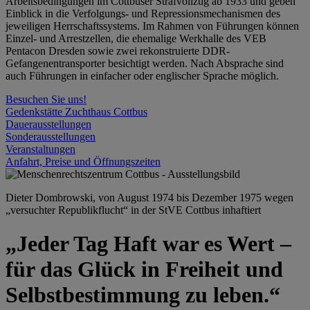
Arbeitsbedingungen im Cottbuser Strafvollzug ab 1933 und geben
Einblick in die Verfolgungs- und Repressionsmechanismen des
jeweiligen Herrschaftssystems. Im Rahmen von Führungen können
Einzel- und Arrestzellen, die ehemalige Werkhalle des VEB
Pentacon Dresden sowie zwei rekonstruierte DDR-
Gefangenentransporter besichtigt werden. Nach Absprache sind
auch Führungen in einfacher oder englischer Sprache möglich.
Besuchen Sie uns!
Gedenkstätte Zuchthaus Cottbus
Dauerausstellungen
Sonderausstellungen
Veranstaltungen
Anfahrt, Preise und Öffnungszeiten
Dieter Dombrowski, von August 1974 bis Dezember 1975 wegen
„versuchter Republikflucht“ in der StVE Cottbus inhaftiert
„Jeder Tag Haft war es Wert –
für das Glück in Freiheit und
Selbstbestimmung zu leben.“