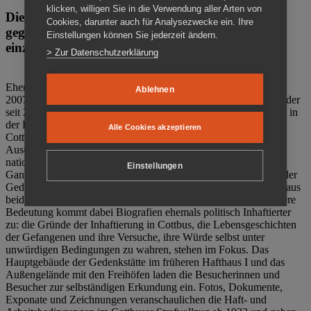
klicken, willigen Sie in die Verwendung aller Arten von
Die Gedenkstätte Zuchthaus Cottbus ist ein Ort
Cookies, darunter auch für Analysezwecke ein. Ihre
gegen das Vergessen. Anschaulich, nah und
Einstellungen können Sie jederzeit ändern.
einzigartig.
> Zur Datenschutzerklärung
Ehemalige politische Häftlinge der DDR gründeten im Oktober
Ablehnen
2007 den Verein Menschenrechtszentrum Cottbus e. V. (MRZ), der
seit 2011 Eigentümer des ehemaligen Gefängnisses (1860-2002) in
der Bautzener Straße und Träger der Gedenkstätte Zuchthaus
Alle Cookies akzeptieren
Cottbus ist. Im Zentrum der Arbeit der Gedenkstätte steht die
Auseinandersetzung mit politischem Unrecht während der
nationalsozialistischen Terrorherrschaft und der SED-Diktatur.
Einstellungen
Ganzjährig zeigen mehrere Dauer- und Sonderausstellungen in der
Gedenkstätte Zuchthaus Cottbus Beispiele politischen Unrechts aus
beiden deutschen Diktaturen des 20. Jahrhunderts. Eine besondere
Bedeutung kommt dabei Biografien ehemals politisch Inhaftierter
zu: die Gründe der Inhaftierung in Cottbus, die Lebensgeschichten
der Gefangenen und ihre Versuche, ihre Würde selbst unter
unwürdigen Bedingungen zu wahren, stehen im Fokus. Das
Hauptgebäude der Gedenkstätte im früheren Hafthaus I und das
Außengelände mit den Freihöfen laden die Besucherinnen und
Besucher zur selbständigen Erkundung ein. Fotos, Dokumente,
Exponate und Zeichnungen veranschaulichen die Haft- und