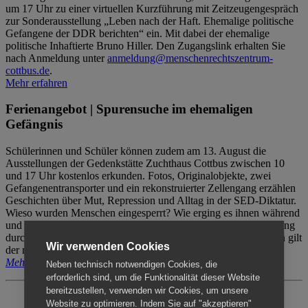
um 17 Uhr zu einer virtuellen Kurzführung mit Zeitzeugengespräch
zur Sonderausstellung „Leben nach der Haft. Ehemalige politische
Gefangene der DDR berichten“ ein. Mit dabei der ehemalige
politische Inhaftierte Bruno Hiller. Den Zugangslink erhalten Sie
nach Anmeldung unter
anmeldung@menschenrechtszentrum-
cottbus.de
.
Mehr erfahren
Ferienangebot | Spurensuche im ehemaligen
Gefängnis
Schülerinnen und Schüler können zudem am 13. August die
Ausstellungen der Gedenkstätte Zuchthaus Cottbus zwischen 10
und 17 Uhr kostenlos erkunden. Fotos, Originalobjekte, zwei
Gefangenentransporter und ein rekonstruierter Zellengang erzählen
Geschichten über Mut, Repression und Alltag in der SED-Diktatur.
Wieso wurden Menschen eingesperrt? Wie erging es ihnen während
und nach der Haft? Der Besuch erfolgt individuell ohne Betreuung
durch das Menschenrechtszentrum Cottbus. Für Begleitpersonen gilt
Wir verwenden Cookies
der reguläre Eintritt (8€ / ermäßigt 5€).
Mehr erfahren
Neben technisch notwendigen Cookies, die
erforderlich sind, um die Funktionalität dieser Website
bereitzustellen, verwenden wir Cookies, um unsere
Website zu optimieren. Indem Sie auf "akzeptieren"