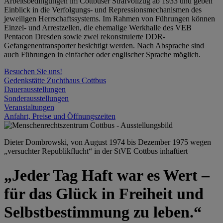
Arbeitsbedingungen im Cottbuser Strafvollzug ab 1933 und geben
Einblick in die Verfolgungs- und Repressionsmechanismen des
jeweiligen Herrschaftssystems. Im Rahmen von Führungen können
Einzel- und Arrestzellen, die ehemalige Werkhalle des VEB
Pentacon Dresden sowie zwei rekonstruierte DDR-
Gefangenentransporter besichtigt werden. Nach Absprache sind
auch Führungen in einfacher oder englischer Sprache möglich.
Besuchen Sie uns!
Gedenkstätte Zuchthaus Cottbus
Dauerausstellungen
Sonderausstellungen
Veranstaltungen
Anfahrt, Preise und Öffnungszeiten
Dieter Dombrowski, von August 1974 bis Dezember 1975 wegen
„versuchter Republikflucht“ in der StVE Cottbus inhaftiert
„Jeder Tag Haft war es Wert –
für das Glück in Freiheit und
Selbstbestimmung zu leben.“