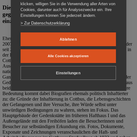
klicken, willigen Sie in die Verwendung aller Arten von
Die Gedenkstätte Zuchthaus Cottbus ist ein Ort
Cookies, darunter auch für Analysezwecke ein. Ihre
gegen das Vergessen. Anschaulich, nah und
Einstellungen können Sie jederzeit ändern.
einzigartig.
> Zur Datenschutzerklärung
Ehemalige politische Häftlinge der DDR gründeten im Oktober
Ablehnen
2007 den Verein Menschenrechtszentrum Cottbus e. V. (MRZ), der
seit 2011 Eigentümer des ehemaligen Gefängnisses (1860-2002) in
der Bautzener Straße und Träger der Gedenkstätte Zuchthaus
Alle Cookies akzeptieren
Cottbus ist. Im Zentrum der Arbeit der Gedenkstätte steht die
Auseinandersetzung mit politischem Unrecht während der
nationalsozialistischen Terrorherrschaft und der SED-Diktatur.
Einstellungen
Ganzjährig zeigen mehrere Dauer- und Sonderausstellungen in der
Gedenkstätte Zuchthaus Cottbus Beispiele politischen Unrechts aus
beiden deutschen Diktaturen des 20. Jahrhunderts. Eine besondere
Bedeutung kommt dabei Biografien ehemals politisch Inhaftierter
zu: die Gründe der Inhaftierung in Cottbus, die Lebensgeschichten
der Gefangenen und ihre Versuche, ihre Würde selbst unter
unwürdigen Bedingungen zu wahren, stehen im Fokus. Das
Hauptgebäude der Gedenkstätte im früheren Hafthaus I und das
Außengelände mit den Freihöfen laden die Besucherinnen und
Besucher zur selbständigen Erkundung ein. Fotos, Dokumente,
Exponate und Zeichnungen veranschaulichen die Haft- und