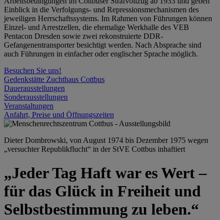
Arbeitsbedingungen im Cottbuser Strafvollzug ab 1933 und geben
Einblick in die Verfolgungs- und Repressionsmechanismen des
jeweiligen Herrschaftssystems. Im Rahmen von Führungen können
Einzel- und Arrestzellen, die ehemalige Werkhalle des VEB
Pentacon Dresden sowie zwei rekonstruierte DDR-
Gefangenentransporter besichtigt werden. Nach Absprache sind
auch Führungen in einfacher oder englischer Sprache möglich.
Besuchen Sie uns!
Gedenkstätte Zuchthaus Cottbus
Dauerausstellungen
Sonderausstellungen
Veranstaltungen
Anfahrt, Preise und Öffnungszeiten
Dieter Dombrowski, von August 1974 bis Dezember 1975 wegen
„versuchter Republikflucht“ in der StVE Cottbus inhaftiert
„Jeder Tag Haft war es Wert –
für das Glück in Freiheit und
Selbstbestimmung zu leben.“