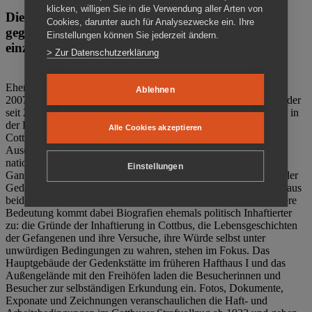
klicken, willigen Sie in die Verwendung aller Arten von
Die Gedenkstätte Zuchthaus Cottbus ist ein Ort
Cookies, darunter auch für Analysezwecke ein. Ihre
gegen das Vergessen. Anschaulich, nah und
Einstellungen können Sie jederzeit ändern.
einzigartig.
> Zur Datenschutzerklärung
Ehemalige politische Häftlinge der DDR gründeten im Oktober
Ablehnen
2007 den Verein Menschenrechtszentrum Cottbus e. V. (MRZ), der
seit 2011 Eigentümer des ehemaligen Gefängnisses (1860-2002) in
der Bautzener Straße und Träger der Gedenkstätte Zuchthaus
Alle Cookies akzeptieren
Cottbus ist. Im Zentrum der Arbeit der Gedenkstätte steht die
Auseinandersetzung mit politischem Unrecht während der
nationalsozialistischen Terrorherrschaft und der SED-Diktatur.
Einstellungen
Ganzjährig zeigen mehrere Dauer- und Sonderausstellungen in der
Gedenkstätte Zuchthaus Cottbus Beispiele politischen Unrechts aus
beiden deutschen Diktaturen des 20. Jahrhunderts. Eine besondere
Bedeutung kommt dabei Biografien ehemals politisch Inhaftierter
zu: die Gründe der Inhaftierung in Cottbus, die Lebensgeschichten
der Gefangenen und ihre Versuche, ihre Würde selbst unter
unwürdigen Bedingungen zu wahren, stehen im Fokus. Das
Hauptgebäude der Gedenkstätte im früheren Hafthaus I und das
Außengelände mit den Freihöfen laden die Besucherinnen und
Besucher zur selbständigen Erkundung ein. Fotos, Dokumente,
Exponate und Zeichnungen veranschaulichen die Haft- und