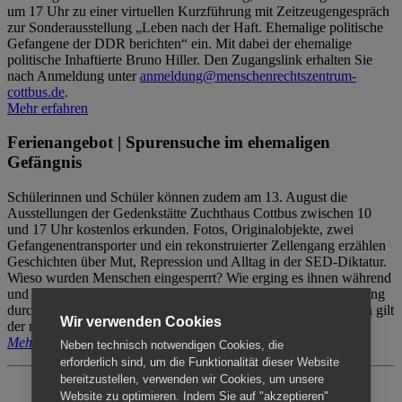
um 17 Uhr zu einer virtuellen Kurzführung mit Zeitzeugengespräch
zur Sonderausstellung „Leben nach der Haft. Ehemalige politische
Gefangene der DDR berichten“ ein. Mit dabei der ehemalige
politische Inhaftierte Bruno Hiller. Den Zugangslink erhalten Sie
nach Anmeldung unter
anmeldung@menschenrechtszentrum-
cottbus.de
.
Mehr erfahren
Ferienangebot | Spurensuche im ehemaligen
Gefängnis
Schülerinnen und Schüler können zudem am 13. August die
Ausstellungen der Gedenkstätte Zuchthaus Cottbus zwischen 10
und 17 Uhr kostenlos erkunden. Fotos, Originalobjekte, zwei
Gefangenentransporter und ein rekonstruierter Zellengang erzählen
Geschichten über Mut, Repression und Alltag in der SED-Diktatur.
Wieso wurden Menschen eingesperrt? Wie erging es ihnen während
und nach der Haft? Der Besuch erfolgt individuell ohne Betreuung
durch das Menschenrechtszentrum Cottbus. Für Begleitpersonen gilt
Wir verwenden Cookies
der reguläre Eintritt (8€ / ermäßigt 5€).
Mehr erfahren
Neben technisch notwendigen Cookies, die
erforderlich sind, um die Funktionalität dieser Website
bereitzustellen, verwenden wir Cookies, um unsere
Website zu optimieren. Indem Sie auf "akzeptieren"