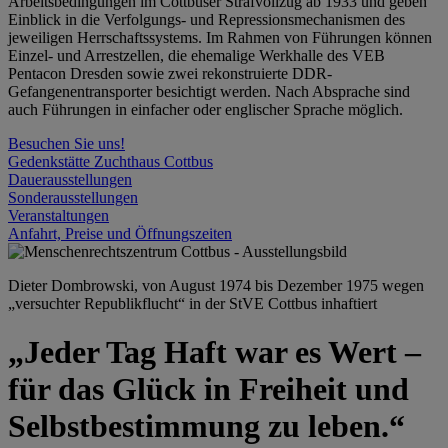
Arbeitsbedingungen im Cottbuser Strafvollzug ab 1933 und geben
Einblick in die Verfolgungs- und Repressionsmechanismen des
jeweiligen Herrschaftssystems. Im Rahmen von Führungen können
Einzel- und Arrestzellen, die ehemalige Werkhalle des VEB
Pentacon Dresden sowie zwei rekonstruierte DDR-
Gefangenentransporter besichtigt werden. Nach Absprache sind
auch Führungen in einfacher oder englischer Sprache möglich.
Besuchen Sie uns!
Gedenkstätte Zuchthaus Cottbus
Dauerausstellungen
Sonderausstellungen
Veranstaltungen
Anfahrt, Preise und Öffnungszeiten
Dieter Dombrowski, von August 1974 bis Dezember 1975 wegen
„versuchter Republikflucht“ in der StVE Cottbus inhaftiert
„Jeder Tag Haft war es Wert –
für das Glück in Freiheit und
Selbstbestimmung zu leben.“