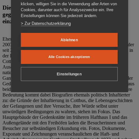
klicken, willigen Sie in die Verwendung aller Arten von
Die Gedenkstätte Zuchthaus Cottbus ist ein Ort
Cookies, darunter auch für Analysezwecke ein. Ihre
gegen das Vergessen. Anschaulich, nah und
Einstellungen können Sie jederzeit ändern.
einzigartig.
> Zur Datenschutzerklärung
Ehemalige politische Häftlinge der DDR gründeten im Oktober
Ablehnen
2007 den Verein Menschenrechtszentrum Cottbus e. V. (MRZ), der
seit 2011 Eigentümer des ehemaligen Gefängnisses (1860-2002) in
der Bautzener Straße und Träger der Gedenkstätte Zuchthaus
Alle Cookies akzeptieren
Cottbus ist. Im Zentrum der Arbeit der Gedenkstätte steht die
Auseinandersetzung mit politischem Unrecht während der
nationalsozialistischen Terrorherrschaft und der SED-Diktatur.
Einstellungen
Ganzjährig zeigen mehrere Dauer- und Sonderausstellungen in der
Gedenkstätte Zuchthaus Cottbus Beispiele politischen Unrechts aus
beiden deutschen Diktaturen des 20. Jahrhunderts. Eine besondere
Bedeutung kommt dabei Biografien ehemals politisch Inhaftierter
zu: die Gründe der Inhaftierung in Cottbus, die Lebensgeschichten
der Gefangenen und ihre Versuche, ihre Würde selbst unter
unwürdigen Bedingungen zu wahren, stehen im Fokus. Das
Hauptgebäude der Gedenkstätte im früheren Hafthaus I und das
Außengelände mit den Freihöfen laden die Besucherinnen und
Besucher zur selbständigen Erkundung ein. Fotos, Dokumente,
Exponate und Zeichnungen veranschaulichen die Haft- und