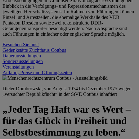
Arbeitsbedingungen im Cottbuser Strafvollzug ab 1933 und geben
Einblick in die Verfolgungs- und Repressionsmechanismen des
jeweiligen Herrschaftssystems. Im Rahmen von Führungen können
Einzel- und Arrestzellen, die ehemalige Werkhalle des VEB
Pentacon Dresden sowie zwei rekonstruierte DDR-
Gefangenentransporter besichtigt werden. Nach Absprache sind
auch Führungen in einfacher oder englischer Sprache möglich.
Besuchen Sie uns!
Gedenkstätte Zuchthaus Cottbus
Dauerausstellungen
Sonderausstellungen
Veranstaltungen
Anfahrt, Preise und Öffnungszeiten
Dieter Dombrowski, von August 1974 bis Dezember 1975 wegen
„versuchter Republikflucht“ in der StVE Cottbus inhaftiert
„Jeder Tag Haft war es Wert –
für das Glück in Freiheit und
Selbstbestimmung zu leben.“