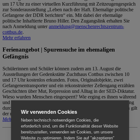
um 17 Uhr zu einer virtuellen Kurzführung mit Zeitzeugengespräch
zur Sonderausstellung „Leben nach der Haft. Ehemalige politische
Gefangene der DDR berichten“ ein. Mit dabei der ehemalige
politische Inhaftierte Bruno Hiller. Den Zugangslink erhalten Sie
nach Anmeldung unter
anmeldung@menschenrechtszentrum-
cottbus.de
.
Mehr erfahren
Ferienangebot | Spurensuche im ehemaligen
Gefängnis
Schülerinnen und Schüler können zudem am 13. August die
Ausstellungen der Gedenkstätte Zuchthaus Cottbus zwischen 10
und 17 Uhr kostenlos erkunden. Fotos, Originalobjekte, zwei
Gefangenentransporter und ein rekonstruierter Zellengang erzählen
Geschichten über Mut, Repression und Alltag in der SED-Diktatur.
Wieso wurden Menschen eingesperrt? Wie erging es ihnen während
und nach der Haft? Der Besuch erfolgt individuell ohne Betreuung
durch das Menschenrechtszentrum Cottbus. Für Begleitpersonen gilt
Wir verwenden Cookies
der reguläre Eintritt (8€ / ermäßigt 5€).
Mehr erfahren
Neben technisch notwendigen Cookies, die
erforderlich sind, um die Funktionalität dieser Website
bereitzustellen, verwenden wir Cookies, um unsere
Website zu optimieren. Indem Sie auf "akzeptieren"