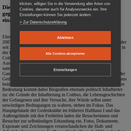
klicken, willigen Sie in die Verwendung aller Arten von
Die Gedenkstätte Zuchthaus Cottbus ist ein Ort
Cookies, darunter auch für Analysezwecke ein. Ihre
gegen das Vergessen. Anschaulich, nah und
Einstellungen können Sie jederzeit ändern.
einzigartig.
> Zur Datenschutzerklärung
Ehemalige politische Häftlinge der DDR gründeten im Oktober
Ablehnen
2007 den Verein Menschenrechtszentrum Cottbus e. V. (MRZ), der
seit 2011 Eigentümer des ehemaligen Gefängnisses (1860-2002) in
der Bautzener Straße und Träger der Gedenkstätte Zuchthaus
Alle Cookies akzeptieren
Cottbus ist. Im Zentrum der Arbeit der Gedenkstätte steht die
Auseinandersetzung mit politischem Unrecht während der
nationalsozialistischen Terrorherrschaft und der SED-Diktatur.
Einstellungen
Ganzjährig zeigen mehrere Dauer- und Sonderausstellungen in der
Gedenkstätte Zuchthaus Cottbus Beispiele politischen Unrechts aus
beiden deutschen Diktaturen des 20. Jahrhunderts. Eine besondere
Bedeutung kommt dabei Biografien ehemals politisch Inhaftierter
zu: die Gründe der Inhaftierung in Cottbus, die Lebensgeschichten
der Gefangenen und ihre Versuche, ihre Würde selbst unter
unwürdigen Bedingungen zu wahren, stehen im Fokus. Das
Hauptgebäude der Gedenkstätte im früheren Hafthaus I und das
Außengelände mit den Freihöfen laden die Besucherinnen und
Besucher zur selbständigen Erkundung ein. Fotos, Dokumente,
Exponate und Zeichnungen veranschaulichen die Haft- und