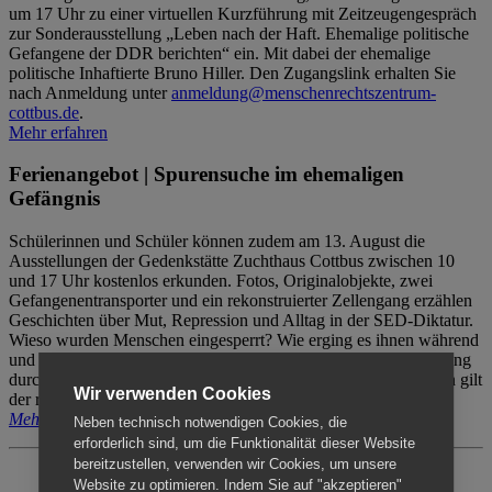
um 17 Uhr zu einer virtuellen Kurzführung mit Zeitzeugengespräch
zur Sonderausstellung „Leben nach der Haft. Ehemalige politische
Gefangene der DDR berichten“ ein. Mit dabei der ehemalige
politische Inhaftierte Bruno Hiller. Den Zugangslink erhalten Sie
nach Anmeldung unter
anmeldung@menschenrechtszentrum-
cottbus.de
.
Mehr erfahren
Ferienangebot | Spurensuche im ehemaligen
Gefängnis
Schülerinnen und Schüler können zudem am 13. August die
Ausstellungen der Gedenkstätte Zuchthaus Cottbus zwischen 10
und 17 Uhr kostenlos erkunden. Fotos, Originalobjekte, zwei
Gefangenentransporter und ein rekonstruierter Zellengang erzählen
Geschichten über Mut, Repression und Alltag in der SED-Diktatur.
Wieso wurden Menschen eingesperrt? Wie erging es ihnen während
und nach der Haft? Der Besuch erfolgt individuell ohne Betreuung
durch das Menschenrechtszentrum Cottbus. Für Begleitpersonen gilt
Wir verwenden Cookies
der reguläre Eintritt (8€ / ermäßigt 5€).
Mehr erfahren
Neben technisch notwendigen Cookies, die
erforderlich sind, um die Funktionalität dieser Website
bereitzustellen, verwenden wir Cookies, um unsere
Website zu optimieren. Indem Sie auf "akzeptieren"