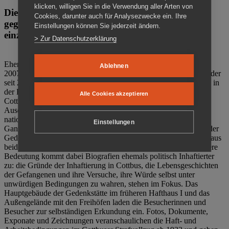
klicken, willigen Sie in die Verwendung aller Arten von
Die Gedenkstätte Zuchthaus Cottbus ist ein Ort
Cookies, darunter auch für Analysezwecke ein. Ihre
gegen das Vergessen. Anschaulich, nah und
Einstellungen können Sie jederzeit ändern.
einzigartig.
> Zur Datenschutzerklärung
Ehemalige politische Häftlinge der DDR gründeten im Oktober
Ablehnen
2007 den Verein Menschenrechtszentrum Cottbus e. V. (MRZ), der
seit 2011 Eigentümer des ehemaligen Gefängnisses (1860-2002) in
der Bautzener Straße und Träger der Gedenkstätte Zuchthaus
Alle Cookies akzeptieren
Cottbus ist. Im Zentrum der Arbeit der Gedenkstätte steht die
Auseinandersetzung mit politischem Unrecht während der
nationalsozialistischen Terrorherrschaft und der SED-Diktatur.
Einstellungen
Ganzjährig zeigen mehrere Dauer- und Sonderausstellungen in der
Gedenkstätte Zuchthaus Cottbus Beispiele politischen Unrechts aus
beiden deutschen Diktaturen des 20. Jahrhunderts. Eine besondere
Bedeutung kommt dabei Biografien ehemals politisch Inhaftierter
zu: die Gründe der Inhaftierung in Cottbus, die Lebensgeschichten
der Gefangenen und ihre Versuche, ihre Würde selbst unter
unwürdigen Bedingungen zu wahren, stehen im Fokus. Das
Hauptgebäude der Gedenkstätte im früheren Hafthaus I und das
Außengelände mit den Freihöfen laden die Besucherinnen und
Besucher zur selbständigen Erkundung ein. Fotos, Dokumente,
Exponate und Zeichnungen veranschaulichen die Haft- und