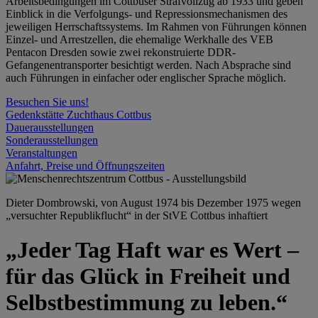
Arbeitsbedingungen im Cottbuser Strafvollzug ab 1933 und geben
Einblick in die Verfolgungs- und Repressionsmechanismen des
jeweiligen Herrschaftssystems. Im Rahmen von Führungen können
Einzel- und Arrestzellen, die ehemalige Werkhalle des VEB
Pentacon Dresden sowie zwei rekonstruierte DDR-
Gefangenentransporter besichtigt werden. Nach Absprache sind
auch Führungen in einfacher oder englischer Sprache möglich.
Besuchen Sie uns!
Gedenkstätte Zuchthaus Cottbus
Dauerausstellungen
Sonderausstellungen
Veranstaltungen
Anfahrt, Preise und Öffnungszeiten
Dieter Dombrowski, von August 1974 bis Dezember 1975 wegen
„versuchter Republikflucht“ in der StVE Cottbus inhaftiert
„Jeder Tag Haft war es Wert –
für das Glück in Freiheit und
Selbstbestimmung zu leben.“