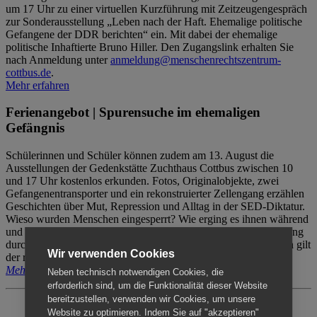
um 17 Uhr zu einer virtuellen Kurzführung mit Zeitzeugengespräch
zur Sonderausstellung „Leben nach der Haft. Ehemalige politische
Gefangene der DDR berichten“ ein. Mit dabei der ehemalige
politische Inhaftierte Bruno Hiller. Den Zugangslink erhalten Sie
nach Anmeldung unter
anmeldung@menschenrechtszentrum-
cottbus.de
.
Mehr erfahren
Ferienangebot | Spurensuche im ehemaligen
Gefängnis
Schülerinnen und Schüler können zudem am 13. August die
Ausstellungen der Gedenkstätte Zuchthaus Cottbus zwischen 10
und 17 Uhr kostenlos erkunden. Fotos, Originalobjekte, zwei
Gefangenentransporter und ein rekonstruierter Zellengang erzählen
Geschichten über Mut, Repression und Alltag in der SED-Diktatur.
Wieso wurden Menschen eingesperrt? Wie erging es ihnen während
und nach der Haft? Der Besuch erfolgt individuell ohne Betreuung
durch das Menschenrechtszentrum Cottbus. Für Begleitpersonen gilt
Wir verwenden Cookies
der reguläre Eintritt (8€ / ermäßigt 5€).
Mehr erfahren
Neben technisch notwendigen Cookies, die
erforderlich sind, um die Funktionalität dieser Website
bereitzustellen, verwenden wir Cookies, um unsere
Website zu optimieren. Indem Sie auf "akzeptieren"