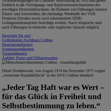
Arbeitsbedingungen im Cottbuser Strafvollzug ab 1933 und geben
Einblick in die Verfolgungs- und Repressionsmechanismen des
jeweiligen Herrschaftssystems. Im Rahmen von Führungen können
Einzel- und Arrestzellen, die ehemalige Werkhalle des VEB
Pentacon Dresden sowie zwei rekonstruierte DDR-
Gefangenentransporter besichtigt werden. Nach Absprache sind
auch Führungen in einfacher oder englischer Sprache möglich.
Besuchen Sie uns!
Gedenkstätte Zuchthaus Cottbus
Dauerausstellungen
Sonderausstellungen
Veranstaltungen
Anfahrt, Preise und Öffnungszeiten
Dieter Dombrowski, von August 1974 bis Dezember 1975 wegen
„versuchter Republikflucht“ in der StVE Cottbus inhaftiert
„Jeder Tag Haft war es Wert –
für das Glück in Freiheit und
Selbstbestimmung zu leben.“