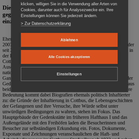
klicken, willigen Sie in die Verwendung aller Arten von
Die Gedenkstätte Zuchthaus Cottbus ist ein Ort
Cookies, darunter auch für Analysezwecke ein. Ihre
gegen das Vergessen. Anschaulich, nah und
Einstellungen können Sie jederzeit ändern.
einzigartig.
> Zur Datenschutzerklärung
Ehemalige politische Häftlinge der DDR gründeten im Oktober
Ablehnen
2007 den Verein Menschenrechtszentrum Cottbus e. V. (MRZ), der
seit 2011 Eigentümer des ehemaligen Gefängnisses (1860-2002) in
der Bautzener Straße und Träger der Gedenkstätte Zuchthaus
Alle Cookies akzeptieren
Cottbus ist. Im Zentrum der Arbeit der Gedenkstätte steht die
Auseinandersetzung mit politischem Unrecht während der
nationalsozialistischen Terrorherrschaft und der SED-Diktatur.
Einstellungen
Ganzjährig zeigen mehrere Dauer- und Sonderausstellungen in der
Gedenkstätte Zuchthaus Cottbus Beispiele politischen Unrechts aus
beiden deutschen Diktaturen des 20. Jahrhunderts. Eine besondere
Bedeutung kommt dabei Biografien ehemals politisch Inhaftierter
zu: die Gründe der Inhaftierung in Cottbus, die Lebensgeschichten
der Gefangenen und ihre Versuche, ihre Würde selbst unter
unwürdigen Bedingungen zu wahren, stehen im Fokus. Das
Hauptgebäude der Gedenkstätte im früheren Hafthaus I und das
Außengelände mit den Freihöfen laden die Besucherinnen und
Besucher zur selbständigen Erkundung ein. Fotos, Dokumente,
Exponate und Zeichnungen veranschaulichen die Haft- und