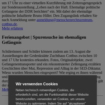
um 17 Uhr zu einer virtuellen Kurzführung mit Zeitzeugengespräch
zur Sonderausstellung „Leben nach der Haft. Ehemalige politische
Gefangene der DDR berichten“ ein. Mit dabei der ehemalige
politische Inhaftierte Bruno Hiller. Den Zugangslink erhalten Sie
nach Anmeldung unter
anmeldung@menschenrechtszentrum-
cottbus.de
.
Mehr erfahren
Ferienangebot | Spurensuche im ehemaligen
Gefängnis
Schülerinnen und Schüler können zudem am 13. August die
Ausstellungen der Gedenkstätte Zuchthaus Cottbus zwischen 10
und 17 Uhr kostenlos erkunden. Fotos, Originalobjekte, zwei
Gefangenentransporter und ein rekonstruierter Zellengang erzählen
Geschichten über Mut, Repression und Alltag in der SED-Diktatur.
Wieso wurden Menschen eingesperrt? Wie erging es ihnen während
und nach der Haft? Der Besuch erfolgt individuell ohne Betreuung
durch das Menschenrechtszentrum Cottbus. Für Begleitpersonen gilt
Wir verwenden Cookies
der reguläre Eintritt (8€ / ermäßigt 5€).
Mehr erfahren
Neben technisch notwendigen Cookies, die
erforderlich sind, um die Funktionalität dieser Website
bereitzustellen, verwenden wir Cookies, um unsere
Website zu optimieren. Indem Sie auf "akzeptieren"