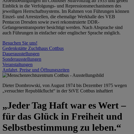
Arbeitsbedingungen im Cottbuser Strafvollzug ab 1933 und geben
Einblick in die Verfolgungs- und Repressionsmechanismen des
jeweiligen Herrschaftssystems. Im Rahmen von Führungen können
Einzel- und Arrestzellen, die ehemalige Werkhalle des VEB
Pentacon Dresden sowie zwei rekonstruierte DDR-
Gefangenentransporter besichtigt werden. Nach Absprache sind
auch Führungen in einfacher oder englischer Sprache möglich.
Besuchen Sie uns!
Gedenkstätte Zuchthaus Cottbus
Dauerausstellungen
Sonderausstellungen
Veranstaltungen
Anfahrt, Preise und Öffnungszeiten
Dieter Dombrowski, von August 1974 bis Dezember 1975 wegen
„versuchter Republikflucht“ in der StVE Cottbus inhaftiert
„Jeder Tag Haft war es Wert –
für das Glück in Freiheit und
Selbstbestimmung zu leben.“