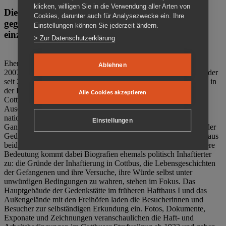
klicken, willigen Sie in die Verwendung aller Arten von
Die Gedenkstätte Zuchthaus Cottbus ist ein Ort
Cookies, darunter auch für Analysezwecke ein. Ihre
gegen das Vergessen. Anschaulich, nah und
Einstellungen können Sie jederzeit ändern.
einzigartig.
> Zur Datenschutzerklärung
Ehemalige politische Häftlinge der DDR gründeten im Oktober
Ablehnen
2007 den Verein Menschenrechtszentrum Cottbus e. V. (MRZ), der
seit 2011 Eigentümer des ehemaligen Gefängnisses (1860-2002) in
der Bautzener Straße und Träger der Gedenkstätte Zuchthaus
Alle Cookies akzeptieren
Cottbus ist. Im Zentrum der Arbeit der Gedenkstätte steht die
Auseinandersetzung mit politischem Unrecht während der
nationalsozialistischen Terrorherrschaft und der SED-Diktatur.
Einstellungen
Ganzjährig zeigen mehrere Dauer- und Sonderausstellungen in der
Gedenkstätte Zuchthaus Cottbus Beispiele politischen Unrechts aus
beiden deutschen Diktaturen des 20. Jahrhunderts. Eine besondere
Bedeutung kommt dabei Biografien ehemals politisch Inhaftierter
zu: die Gründe der Inhaftierung in Cottbus, die Lebensgeschichten
der Gefangenen und ihre Versuche, ihre Würde selbst unter
unwürdigen Bedingungen zu wahren, stehen im Fokus. Das
Hauptgebäude der Gedenkstätte im früheren Hafthaus I und das
Außengelände mit den Freihöfen laden die Besucherinnen und
Besucher zur selbständigen Erkundung ein. Fotos, Dokumente,
Exponate und Zeichnungen veranschaulichen die Haft- und