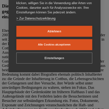
klicken, willigen Sie in die Verwendung aller Arten von
Die Gedenkstätte Zuchthaus Cottbus ist ein Ort
Cookies, darunter auch für Analysezwecke ein. Ihre
gegen das Vergessen. Anschaulich, nah und
Einstellungen können Sie jederzeit ändern.
einzigartig.
> Zur Datenschutzerklärung
Ehemalige politische Häftlinge der DDR gründeten im Oktober
Ablehnen
2007 den Verein Menschenrechtszentrum Cottbus e. V. (MRZ), der
seit 2011 Eigentümer des ehemaligen Gefängnisses (1860-2002) in
der Bautzener Straße und Träger der Gedenkstätte Zuchthaus
Alle Cookies akzeptieren
Cottbus ist. Im Zentrum der Arbeit der Gedenkstätte steht die
Auseinandersetzung mit politischem Unrecht während der
nationalsozialistischen Terrorherrschaft und der SED-Diktatur.
Einstellungen
Ganzjährig zeigen mehrere Dauer- und Sonderausstellungen in der
Gedenkstätte Zuchthaus Cottbus Beispiele politischen Unrechts aus
beiden deutschen Diktaturen des 20. Jahrhunderts. Eine besondere
Bedeutung kommt dabei Biografien ehemals politisch Inhaftierter
zu: die Gründe der Inhaftierung in Cottbus, die Lebensgeschichten
der Gefangenen und ihre Versuche, ihre Würde selbst unter
unwürdigen Bedingungen zu wahren, stehen im Fokus. Das
Hauptgebäude der Gedenkstätte im früheren Hafthaus I und das
Außengelände mit den Freihöfen laden die Besucherinnen und
Besucher zur selbständigen Erkundung ein. Fotos, Dokumente,
Exponate und Zeichnungen veranschaulichen die Haft- und