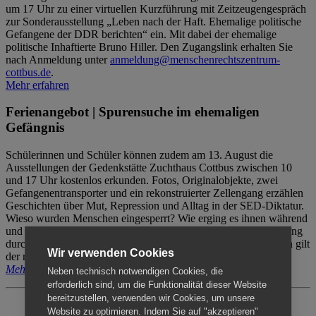
um 17 Uhr zu einer virtuellen Kurzführung mit Zeitzeugengespräch
zur Sonderausstellung „Leben nach der Haft. Ehemalige politische
Gefangene der DDR berichten“ ein. Mit dabei der ehemalige
politische Inhaftierte Bruno Hiller. Den Zugangslink erhalten Sie
nach Anmeldung unter
anmeldung@menschenrechtszentrum-
cottbus.de
.
Mehr erfahren
Ferienangebot | Spurensuche im ehemaligen
Gefängnis
Schülerinnen und Schüler können zudem am 13. August die
Ausstellungen der Gedenkstätte Zuchthaus Cottbus zwischen 10
und 17 Uhr kostenlos erkunden. Fotos, Originalobjekte, zwei
Gefangenentransporter und ein rekonstruierter Zellengang erzählen
Geschichten über Mut, Repression und Alltag in der SED-Diktatur.
Wieso wurden Menschen eingesperrt? Wie erging es ihnen während
und nach der Haft? Der Besuch erfolgt individuell ohne Betreuung
durch das Menschenrechtszentrum Cottbus. Für Begleitpersonen gilt
Wir verwenden Cookies
der reguläre Eintritt (8€ / ermäßigt 5€).
Mehr erfahren
Neben technisch notwendigen Cookies, die
erforderlich sind, um die Funktionalität dieser Website
bereitzustellen, verwenden wir Cookies, um unsere
Website zu optimieren. Indem Sie auf "akzeptieren"