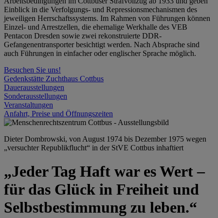
Arbeitsbedingungen im Cottbuser Strafvollzug ab 1933 und geben
Einblick in die Verfolgungs- und Repressionsmechanismen des
jeweiligen Herrschaftssystems. Im Rahmen von Führungen können
Einzel- und Arrestzellen, die ehemalige Werkhalle des VEB
Pentacon Dresden sowie zwei rekonstruierte DDR-
Gefangenentransporter besichtigt werden. Nach Absprache sind
auch Führungen in einfacher oder englischer Sprache möglich.
Besuchen Sie uns!
Gedenkstätte Zuchthaus Cottbus
Dauerausstellungen
Sonderausstellungen
Veranstaltungen
Anfahrt, Preise und Öffnungszeiten
Dieter Dombrowski, von August 1974 bis Dezember 1975 wegen
„versuchter Republikflucht“ in der StVE Cottbus inhaftiert
„Jeder Tag Haft war es Wert –
für das Glück in Freiheit und
Selbstbestimmung zu leben.“