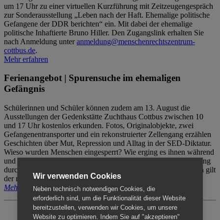
um 17 Uhr zu einer virtuellen Kurzführung mit Zeitzeugengespräch
zur Sonderausstellung „Leben nach der Haft. Ehemalige politische
Gefangene der DDR berichten“ ein. Mit dabei der ehemalige
politische Inhaftierte Bruno Hiller. Den Zugangslink erhalten Sie
nach Anmeldung unter
anmeldung@menschenrechtszentrum-
cottbus.de
.
Mehr erfahren
Ferienangebot | Spurensuche im ehemaligen
Gefängnis
Schülerinnen und Schüler können zudem am 13. August die
Ausstellungen der Gedenkstätte Zuchthaus Cottbus zwischen 10
und 17 Uhr kostenlos erkunden. Fotos, Originalobjekte, zwei
Gefangenentransporter und ein rekonstruierter Zellengang erzählen
Geschichten über Mut, Repression und Alltag in der SED-Diktatur.
Wieso wurden Menschen eingesperrt? Wie erging es ihnen während
und nach der Haft? Der Besuch erfolgt individuell ohne Betreuung
durch das Menschenrechtszentrum Cottbus. Für Begleitpersonen gilt
Wir verwenden Cookies
der reguläre Eintritt (8€ / ermäßigt 5€).
Mehr erfahren
Neben technisch notwendigen Cookies, die
erforderlich sind, um die Funktionalität dieser Website
bereitzustellen, verwenden wir Cookies, um unsere
Website zu optimieren. Indem Sie auf "akzeptieren"