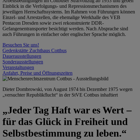
Arbeitsbedingungen im Cottbuser Strafvollzug ab 1933 und geben
Einblick in die Verfolgungs- und Repressionsmechanismen des
jeweiligen Herrschaftssystems. Im Rahmen von Führungen können
Einzel- und Arrestzellen, die ehemalige Werkhalle des VEB
Pentacon Dresden sowie zwei rekonstruierte DDR-
Gefangenentransporter besichtigt werden. Nach Absprache sind
auch Führungen in einfacher oder englischer Sprache möglich.
Besuchen Sie uns!
Gedenkstätte Zuchthaus Cottbus
Dauerausstellungen
Sonderausstellungen
Veranstaltungen
Anfahrt, Preise und Öffnungszeiten
Dieter Dombrowski, von August 1974 bis Dezember 1975 wegen
„versuchter Republikflucht“ in der StVE Cottbus inhaftiert
„Jeder Tag Haft war es Wert –
für das Glück in Freiheit und
Selbstbestimmung zu leben.“