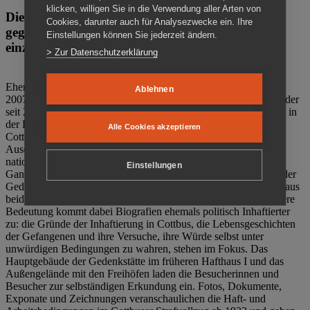
klicken, willigen Sie in die Verwendung aller Arten von
Die Gedenkstätte Zuchthaus Cottbus ist ein Ort
Cookies, darunter auch für Analysezwecke ein. Ihre
gegen das Vergessen. Anschaulich, nah und
Einstellungen können Sie jederzeit ändern.
einzigartig.
> Zur Datenschutzerklärung
Ehemalige politische Häftlinge der DDR gründeten im Oktober
Ablehnen
2007 den Verein Menschenrechtszentrum Cottbus e. V. (MRZ), der
seit 2011 Eigentümer des ehemaligen Gefängnisses (1860-2002) in
der Bautzener Straße und Träger der Gedenkstätte Zuchthaus
Alle Cookies akzeptieren
Cottbus ist. Im Zentrum der Arbeit der Gedenkstätte steht die
Auseinandersetzung mit politischem Unrecht während der
nationalsozialistischen Terrorherrschaft und der SED-Diktatur.
Einstellungen
Ganzjährig zeigen mehrere Dauer- und Sonderausstellungen in der
Gedenkstätte Zuchthaus Cottbus Beispiele politischen Unrechts aus
beiden deutschen Diktaturen des 20. Jahrhunderts. Eine besondere
Bedeutung kommt dabei Biografien ehemals politisch Inhaftierter
zu: die Gründe der Inhaftierung in Cottbus, die Lebensgeschichten
der Gefangenen und ihre Versuche, ihre Würde selbst unter
unwürdigen Bedingungen zu wahren, stehen im Fokus. Das
Hauptgebäude der Gedenkstätte im früheren Hafthaus I und das
Außengelände mit den Freihöfen laden die Besucherinnen und
Besucher zur selbständigen Erkundung ein. Fotos, Dokumente,
Exponate und Zeichnungen veranschaulichen die Haft- und