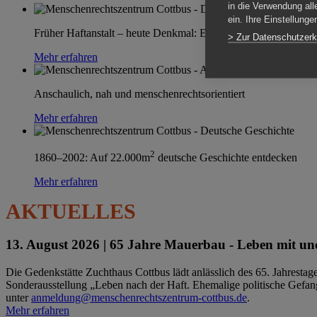
in die Verwendung all
ein. Ihre Einstellung
Früher Haftanstalt – heute Denkmal: Einen Ort im Wandel erle
> Zur Datenschutzerk
Mehr erfahren
Anschaulich, nah und menschenrechtsorientiert
Mehr erfahren
2
1860–2002: Auf 22.000m
deutsche Geschichte entdecken
Mehr erfahren
AKTUELLES
13. August 2026 |
65 Jahre Mauerbau - Leben mit und
Die Gedenkstätte Zuchthaus Cottbus lädt anlässlich des 65. Jahrest
Sonderausstellung „Leben nach der Haft. Ehemalige politische Gefang
unter
anmeldung@menschenrechtszentrum-cottbus.de
.
Mehr erfahren