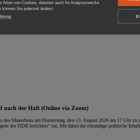
er Arten von Cookies, darunter auch für Analysezwecke
en können Sie jederzeit ändern.
ben
lärung
Ei
 nach der Haft (Online via Zoom)
ages des Mauerbaus am Donnerstag, den 13. August 2026 um 17 Uhr zu e
ene der DDR berichten“ ein. Mit dabei der ehemalige politische Inhaf