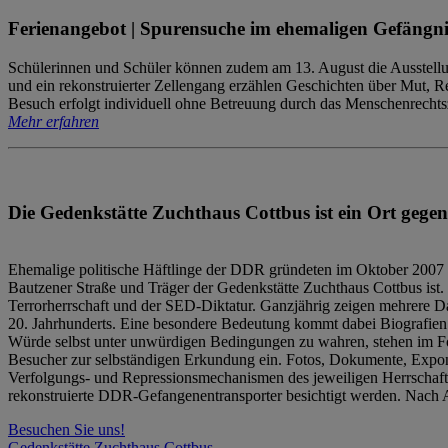
Ferienangebot | Spurensuche im ehemaligen Gefängni
Schülerinnen und Schüler können zudem am 13. August die Ausstellu
und ein rekonstruierter Zellengang erzählen Geschichten über Mut, 
Besuch erfolgt individuell ohne Betreuung durch das Menschenrechtszen
Mehr erfahren
Die Gedenkstätte Zuchthaus Cottbus ist ein Ort gegen
Ehemalige politische Häftlinge der DDR gründeten im Oktober 2007 
Bautzener Straße und Träger der Gedenkstätte Zuchthaus Cottbus ist. 
Terrorherrschaft und der SED-Diktatur. Ganzjährig zeigen mehrere Da
20. Jahrhunderts. Eine besondere Bedeutung kommt dabei Biografien e
Würde selbst unter unwürdigen Bedingungen zu wahren, stehen im Fo
Besucher zur selbständigen Erkundung ein. Fotos, Dokumente, Expon
Verfolgungs- und Repressionsmechanismen des jeweiligen Herrschaf
rekonstruierte DDR-Gefangenentransporter besichtigt werden. Nach A
Besuchen Sie uns!
Gedenkstätte Zuchthaus Cottbus