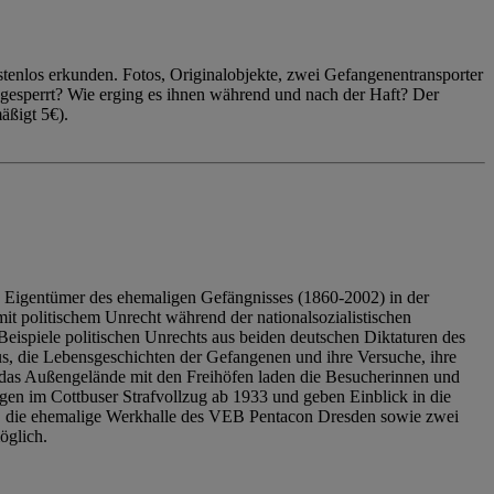
enlos erkunden. Fotos, Originalobjekte, zwei Gefangenentransporter
ngesperrt? Wie erging es ihnen während und nach der Haft? Der
äßigt 5€).
 Eigentümer des ehemaligen Gefängnisses (1860-2002) in der
it politischem Unrecht während der nationalsozialistischen
eispiele politischen Unrechts aus beiden deutschen Diktaturen des
us, die Lebensgeschichten der Gefangenen und ihre Versuche, ihre
das Außengelände mit den Freihöfen laden die Besucherinnen und
en im Cottbuser Strafvollzug ab 1933 und geben Einblick in die
, die ehemalige Werkhalle des VEB Pentacon Dresden sowie zwei
öglich.