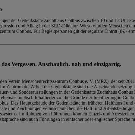
s
ngen der Gedenkstätte Zuchthaus Cottbus zwischen 10 und 17 Uhr kost
Repression und Alltag in der SED-Diktatur. Wieso wurden Menschen ei
trum Cottbus. Für Begleitpersonen gilt der reguläre Eintritt (8€ / erm
 das Vergessen. Anschaulich, nah und einzigartig.
den Verein Menschenrechtszentrum Cottbus e. V. (MRZ), der seit 2011
Im Zentrum der Arbeit der Gedenkstätte steht die Auseinandersetzung m
uer- und Sonderausstellungen in der Gedenkstätte Zuchthaus Cottbus B
hemals politisch Inhaftierter zu: die Gründe der Inhaftierung in Cottb
kus. Das Hauptgebäude der Gedenkstätte im früheren Hafthaus I und 
ate und Zeichnungen veranschaulichen die Haft- und Arbeitsbedingung
tssystems. Im Rahmen von Führungen können Einzel- und Arrestzellen
bsprache sind auch Führungen in einfacher oder englischer Sprache m