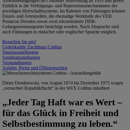
Arbeitsbedingungen im Cottbuser Strafvollzug ab 1933 und geben
Einblick in die Verfolgungs- und Repressionsmechanismen des
jeweiligen Herrschaftssystems. Im Rahmen von Führungen können
Einzel- und Arrestzellen, die ehemalige Werkhalle des VEB
Pentacon Dresden sowie zwei rekonstruierte DDR-
Gefangenentransporter besichtigt werden. Nach Absprache sind
auch Führungen in einfacher oder englischer Sprache möglich.
Besuchen Sie uns!
Gedenkstätte Zuchthaus Cottbus
Dauerausstellungen
Sonderausstellungen
Veranstaltungen
Anfahrt, Preise und Öffnungszeiten
Dieter Dombrowski, von August 1974 bis Dezember 1975 wegen
„versuchter Republikflucht“ in der StVE Cottbus inhaftiert
„Jeder Tag Haft war es Wert –
für das Glück in Freiheit und
Selbstbestimmung zu leben.“