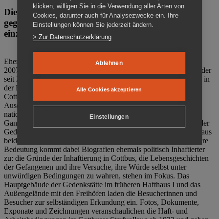
klicken, willigen Sie in die Verwendung aller Arten von
Die Gedenkstätte Zuchthaus Cottbus ist ein Ort
Cookies, darunter auch für Analysezwecke ein. Ihre
gegen das Vergessen. Anschaulich, nah und
Einstellungen können Sie jederzeit ändern.
einzigartig.
> Zur Datenschutzerklärung
Ehemalige politische Häftlinge der DDR gründeten im Oktober
Ablehnen
2007 den Verein Menschenrechtszentrum Cottbus e. V. (MRZ), der
seit 2011 Eigentümer des ehemaligen Gefängnisses (1860-2002) in
der Bautzener Straße und Träger der Gedenkstätte Zuchthaus
Alle Cookies akzeptieren
Cottbus ist. Im Zentrum der Arbeit der Gedenkstätte steht die
Auseinandersetzung mit politischem Unrecht während der
nationalsozialistischen Terrorherrschaft und der SED-Diktatur.
Einstellungen
Ganzjährig zeigen mehrere Dauer- und Sonderausstellungen in der
Gedenkstätte Zuchthaus Cottbus Beispiele politischen Unrechts aus
beiden deutschen Diktaturen des 20. Jahrhunderts. Eine besondere
Bedeutung kommt dabei Biografien ehemals politisch Inhaftierter
zu: die Gründe der Inhaftierung in Cottbus, die Lebensgeschichten
der Gefangenen und ihre Versuche, ihre Würde selbst unter
unwürdigen Bedingungen zu wahren, stehen im Fokus. Das
Hauptgebäude der Gedenkstätte im früheren Hafthaus I und das
Außengelände mit den Freihöfen laden die Besucherinnen und
Besucher zur selbständigen Erkundung ein. Fotos, Dokumente,
Exponate und Zeichnungen veranschaulichen die Haft- und