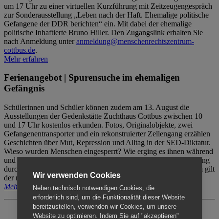
um 17 Uhr zu einer virtuellen Kurzführung mit Zeitzeugengespräch
zur Sonderausstellung „Leben nach der Haft. Ehemalige politische
Gefangene der DDR berichten“ ein. Mit dabei der ehemalige
politische Inhaftierte Bruno Hiller. Den Zugangslink erhalten Sie
nach Anmeldung unter
anmeldung@menschenrechtszentrum-
cottbus.de
.
Mehr erfahren
Ferienangebot | Spurensuche im ehemaligen
Gefängnis
Schülerinnen und Schüler können zudem am 13. August die
Ausstellungen der Gedenkstätte Zuchthaus Cottbus zwischen 10
und 17 Uhr kostenlos erkunden. Fotos, Originalobjekte, zwei
Gefangenentransporter und ein rekonstruierter Zellengang erzählen
Geschichten über Mut, Repression und Alltag in der SED-Diktatur.
Wieso wurden Menschen eingesperrt? Wie erging es ihnen während
und nach der Haft? Der Besuch erfolgt individuell ohne Betreuung
durch das Menschenrechtszentrum Cottbus. Für Begleitpersonen gilt
Wir verwenden Cookies
der reguläre Eintritt (8€ / ermäßigt 5€).
Mehr erfahren
Neben technisch notwendigen Cookies, die
erforderlich sind, um die Funktionalität dieser Website
bereitzustellen, verwenden wir Cookies, um unsere
Website zu optimieren. Indem Sie auf "akzeptieren"