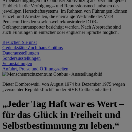
Arbeitsbedingungen im Cottbuser Strafvollzug ab 1933 und geben
Einblick in die Verfolgungs- und Repressionsmechanismen des
jeweiligen Herrschaftssystems. Im Rahmen von Führungen können
Einzel- und Arrestzellen, die ehemalige Werkhalle des VEB
Pentacon Dresden sowie zwei rekonstruierte DDR-
Gefangenentransporter besichtigt werden. Nach Absprache sind
auch Führungen in einfacher oder englischer Sprache möglich.
Besuchen Sie uns!
Gedenkstätte Zuchthaus Cottbus
Dauerausstellungen
Sonderausstellungen
Veranstaltungen
Anfahrt, Preise und Öffnungszeiten
Dieter Dombrowski, von August 1974 bis Dezember 1975 wegen
„versuchter Republikflucht“ in der StVE Cottbus inhaftiert
„Jeder Tag Haft war es Wert –
für das Glück in Freiheit und
Selbstbestimmung zu leben.“