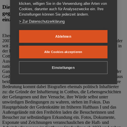
klicken, willigen Sie in die Verwendung aller Arten von
Die Gedenkstätte Zuchthaus Cottbus ist ein Ort
Cookies, darunter auch für Analysezwecke ein. Ihre
gegen das Vergessen. Anschaulich, nah und
Einstellungen können Sie jederzeit ändern.
einzigartig.
> Zur Datenschutzerklärung
Ehemalige politische Häftlinge der DDR gründeten im Oktober
Ablehnen
2007 den Verein Menschenrechtszentrum Cottbus e. V. (MRZ), der
seit 2011 Eigentümer des ehemaligen Gefängnisses (1860-2002) in
der Bautzener Straße und Träger der Gedenkstätte Zuchthaus
Alle Cookies akzeptieren
Cottbus ist. Im Zentrum der Arbeit der Gedenkstätte steht die
Auseinandersetzung mit politischem Unrecht während der
nationalsozialistischen Terrorherrschaft und der SED-Diktatur.
Einstellungen
Ganzjährig zeigen mehrere Dauer- und Sonderausstellungen in der
Gedenkstätte Zuchthaus Cottbus Beispiele politischen Unrechts aus
beiden deutschen Diktaturen des 20. Jahrhunderts. Eine besondere
Bedeutung kommt dabei Biografien ehemals politisch Inhaftierter
zu: die Gründe der Inhaftierung in Cottbus, die Lebensgeschichten
der Gefangenen und ihre Versuche, ihre Würde selbst unter
unwürdigen Bedingungen zu wahren, stehen im Fokus. Das
Hauptgebäude der Gedenkstätte im früheren Hafthaus I und das
Außengelände mit den Freihöfen laden die Besucherinnen und
Besucher zur selbständigen Erkundung ein. Fotos, Dokumente,
Exponate und Zeichnungen veranschaulichen die Haft- und