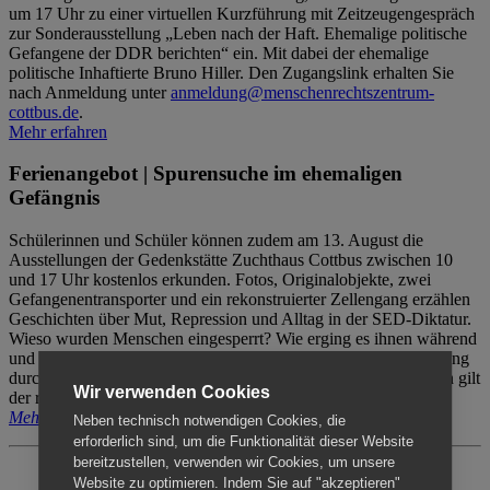
um 17 Uhr zu einer virtuellen Kurzführung mit Zeitzeugengespräch
zur Sonderausstellung „Leben nach der Haft. Ehemalige politische
Gefangene der DDR berichten“ ein. Mit dabei der ehemalige
politische Inhaftierte Bruno Hiller. Den Zugangslink erhalten Sie
nach Anmeldung unter
anmeldung@menschenrechtszentrum-
cottbus.de
.
Mehr erfahren
Ferienangebot | Spurensuche im ehemaligen
Gefängnis
Schülerinnen und Schüler können zudem am 13. August die
Ausstellungen der Gedenkstätte Zuchthaus Cottbus zwischen 10
und 17 Uhr kostenlos erkunden. Fotos, Originalobjekte, zwei
Gefangenentransporter und ein rekonstruierter Zellengang erzählen
Geschichten über Mut, Repression und Alltag in der SED-Diktatur.
Wieso wurden Menschen eingesperrt? Wie erging es ihnen während
und nach der Haft? Der Besuch erfolgt individuell ohne Betreuung
durch das Menschenrechtszentrum Cottbus. Für Begleitpersonen gilt
Wir verwenden Cookies
der reguläre Eintritt (8€ / ermäßigt 5€).
Mehr erfahren
Neben technisch notwendigen Cookies, die
erforderlich sind, um die Funktionalität dieser Website
bereitzustellen, verwenden wir Cookies, um unsere
Website zu optimieren. Indem Sie auf "akzeptieren"