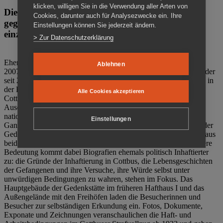
klicken, willigen Sie in die Verwendung aller Arten von
Die Gedenkstätte Zuchthaus Cottbus ist ein Ort
Cookies, darunter auch für Analysezwecke ein. Ihre
gegen das Vergessen. Anschaulich, nah und
Einstellungen können Sie jederzeit ändern.
einzigartig.
> Zur Datenschutzerklärung
Ehemalige politische Häftlinge der DDR gründeten im Oktober
Ablehnen
2007 den Verein Menschenrechtszentrum Cottbus e. V. (MRZ), der
seit 2011 Eigentümer des ehemaligen Gefängnisses (1860-2002) in
der Bautzener Straße und Träger der Gedenkstätte Zuchthaus
Alle Cookies akzeptieren
Cottbus ist. Im Zentrum der Arbeit der Gedenkstätte steht die
Auseinandersetzung mit politischem Unrecht während der
nationalsozialistischen Terrorherrschaft und der SED-Diktatur.
Einstellungen
Ganzjährig zeigen mehrere Dauer- und Sonderausstellungen in der
Gedenkstätte Zuchthaus Cottbus Beispiele politischen Unrechts aus
beiden deutschen Diktaturen des 20. Jahrhunderts. Eine besondere
Bedeutung kommt dabei Biografien ehemals politisch Inhaftierter
zu: die Gründe der Inhaftierung in Cottbus, die Lebensgeschichten
der Gefangenen und ihre Versuche, ihre Würde selbst unter
unwürdigen Bedingungen zu wahren, stehen im Fokus. Das
Hauptgebäude der Gedenkstätte im früheren Hafthaus I und das
Außengelände mit den Freihöfen laden die Besucherinnen und
Besucher zur selbständigen Erkundung ein. Fotos, Dokumente,
Exponate und Zeichnungen veranschaulichen die Haft- und