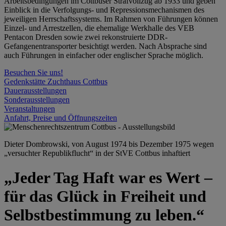
Arbeitsbedingungen im Cottbuser Strafvollzug ab 1933 und geben
Einblick in die Verfolgungs- und Repressionsmechanismen des
jeweiligen Herrschaftssystems. Im Rahmen von Führungen können
Einzel- und Arrestzellen, die ehemalige Werkhalle des VEB
Pentacon Dresden sowie zwei rekonstruierte DDR-
Gefangenentransporter besichtigt werden. Nach Absprache sind
auch Führungen in einfacher oder englischer Sprache möglich.
Besuchen Sie uns!
Gedenkstätte Zuchthaus Cottbus
Dauerausstellungen
Sonderausstellungen
Veranstaltungen
Anfahrt, Preise und Öffnungszeiten
Dieter Dombrowski, von August 1974 bis Dezember 1975 wegen
„versuchter Republikflucht“ in der StVE Cottbus inhaftiert
„Jeder Tag Haft war es Wert –
für das Glück in Freiheit und
Selbstbestimmung zu leben.“