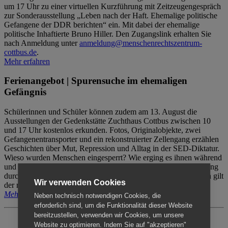
um 17 Uhr zu einer virtuellen Kurzführung mit Zeitzeugengespräch
zur Sonderausstellung „Leben nach der Haft. Ehemalige politische
Gefangene der DDR berichten“ ein. Mit dabei der ehemalige
politische Inhaftierte Bruno Hiller. Den Zugangslink erhalten Sie
nach Anmeldung unter
anmeldung@menschenrechtszentrum-
cottbus.de
.
Mehr erfahren
Ferienangebot | Spurensuche im ehemaligen
Gefängnis
Schülerinnen und Schüler können zudem am 13. August die
Ausstellungen der Gedenkstätte Zuchthaus Cottbus zwischen 10
und 17 Uhr kostenlos erkunden. Fotos, Originalobjekte, zwei
Gefangenentransporter und ein rekonstruierter Zellengang erzählen
Geschichten über Mut, Repression und Alltag in der SED-Diktatur.
Wieso wurden Menschen eingesperrt? Wie erging es ihnen während
und nach der Haft? Der Besuch erfolgt individuell ohne Betreuung
durch das Menschenrechtszentrum Cottbus. Für Begleitpersonen gilt
Wir verwenden Cookies
der reguläre Eintritt (8€ / ermäßigt 5€).
Mehr erfahren
Neben technisch notwendigen Cookies, die
erforderlich sind, um die Funktionalität dieser Website
bereitzustellen, verwenden wir Cookies, um unsere
Website zu optimieren. Indem Sie auf "akzeptieren"