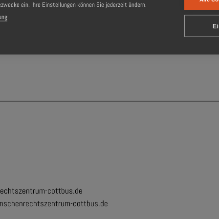
ezwecke ein. Ihre Einstellungen können Sie jederzeit ändern.
ung
Ei
tszentrum-cottbus.de
echtszentrum-cottbus.de
nschenrechtszentrum-cottbus.de