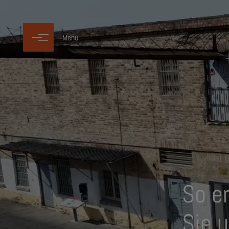
Menu
So e
Sie 