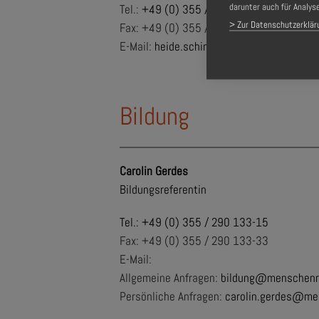
darunter auch für Analys
Tel.:
+49 (0) 355 / 290 133-0
> Zur Datenschutzerklär
Fax: +49 (0) 355 / 290 133-33
E-Mail:
heide.schinowsky@menschenrech
Bildung
Carolin Gerdes
Bildungsreferentin
Tel.:
+49 (0) 355 / 290 133-15
Fax: +49 (0) 355 / 290 133-33
E-Mail:
Allgemeine Anfragen:
bildung@menschenr
Persönliche Anfragen:
carolin.gerdes@me