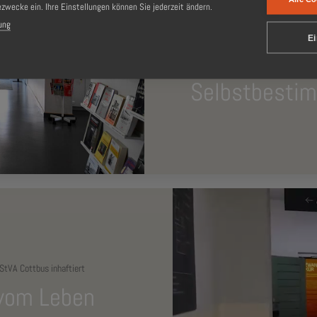
StVE Cottbus inhaftiert
ezwecke ein. Ihre Einstellungen können Sie jederzeit ändern.
„Jeder Tag Ha
ung
Ei
Glück in Frei
Selbstbestim
StVA Cottbus inhaftiert
 vom Leben