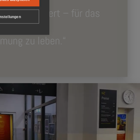
ft war es Wert – für das
nstellungen
heit und
mung zu leben.“