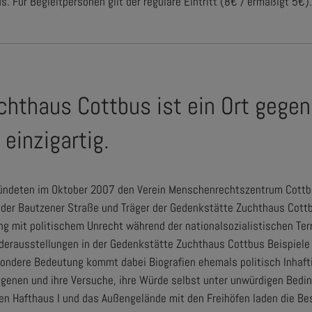
Für Begleitpersonen gilt der reguläre Eintritt (8€ / ermäßigt 5€)
hthaus Cottbus ist ein Ort gegen
einzigartig.
ründeten im Oktober 2007 den Verein Menschenrechtszentrum Cottbu
er Bautzener Straße und Träger der Gedenkstätte Zuchthaus Cottbu
g mit politischem Unrecht während der nationalsozialistischen Terr
derausstellungen in der Gedenkstätte Zuchthaus Cottbus Beispiele
ondere Bedeutung kommt dabei Biografien ehemals politisch Inhaftie
genen und ihre Versuche, ihre Würde selbst unter unwürdigen Bedi
en Hafthaus I und das Außengelände mit den Freihöfen laden die Be