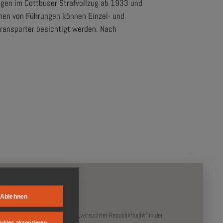
gen im Cottbuser Strafvollzug ab 1933 und
men von Führungen können Einzel- und
ransporter besichtigt werden. Nach
Veranstaltungen
 Preise und Öffnungszeiten
Ablehnen
74 bis Dezember 1975 wegen „versuchter Republikflucht“ in der
okies akzeptieren