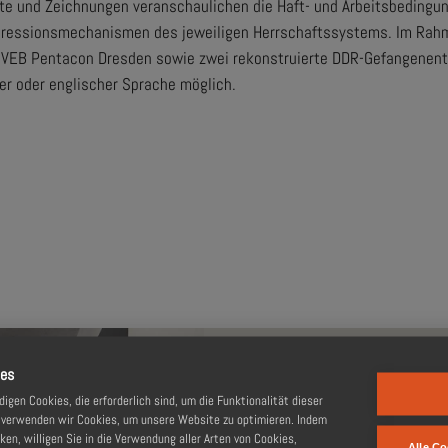
te und Zeichnungen veranschaulichen die Haft- und Arbeitsbedingun
Repressionsmechanismen des jeweiligen Herrschaftssystems. Im Rah
s VEB Pentacon Dresden sowie zwei rekonstruierte DDR-Gefangenent
er oder englischer Sprache möglich.
aus Cottbus
ungen
Anfahrt,
lungen
ies
gen Cookies, die erforderlich sind, um die Funktionalität dieser
, verwenden wir Cookies, um unsere Website zu optimieren. Indem
Dieter Dombrowski, von August 19
cken, willigen Sie in die Verwendung aller Arten von Cookies,
Alle Co