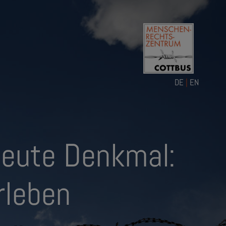
DE
|
EN
2
heute Denkmal:
000m
deutsche
rleben
n