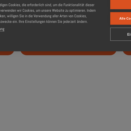
von Freitag, 27. Juni, 15 Uhr bis einschließlich Sonntag, 29. Juni 
gen Cookies, die erforderlich sind, um die Funktionalität dieser
enstag, den 1. Juli wieder zu den gewohnten Öffnungszeiten bei uns
, verwenden wir Cookies, um unsere Website zu optimieren. Indem
cken, willigen Sie in die Verwendung aller Arten von Cookies,
Alle Co
ezwecke ein. Ihre Einstellungen können Sie jederzeit ändern.
ung
Ei
Zurück zu Veranstaltungen