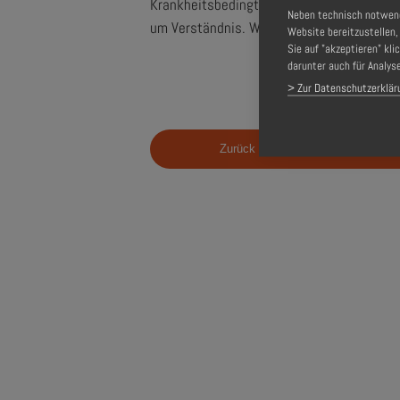
Krankheitsbedingt bleibt die Gedenkstätte 
Neben technisch notwendi
um Verständnis. Wir freuen uns, Sie ab Di
Website bereitzustellen
Sie auf "akzeptieren" kli
darunter auch für Analys
> Zur Datenschutzerklär
Zurück zu Pressemitteilungen