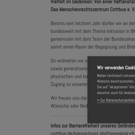
Vielfalt im Gedenken: Von einer Haftanstal
Das Menschenrechtszentrum Cottbus e. V. 
Bereits seit letztem Jahr dürfen wir an 
bundesweit mit dem Thema Inklusion in BK
gemeinsam mit dem Team der Bundesakademi
somit einen Raum der Begegnung und Bildu
So widmeten wir uns in unserem Vor-Ort-
Wir verwenden Cook
sowie generationsübergreifenden Projekti
Neben technisch notwendi
physischen und kognitiven Herausforderung
Website bereitzustellen
Zugang zu unseren Veranstaltungen und Th
Sie auf "akzeptieren" kli
darunter auch für Analys
Wir freuen uns darauf, bald die ersten I
> Zur Datenschutzerklär
Wünsche oder Bedürfnisse? Dann sprechen 
Infos zur Barrierefreiheit unseres Geländ
cottbus.de/presse/post.php?permalink=f