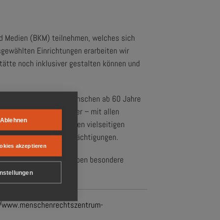
und Medien (BKM) teilnehmen, welches sich
sgewählten Einrichtungen erarbeiten wir
tätte noch inklusiver gestalten können und
ten und Formaten für Menschen ab 60 Jahre
 werden naturgemäß älter – mit allen
Ablehnen
ie da sein und ihnen einen vielseitigen
 – mit und ohne Beeinträchtigungen.
okies akzeptieren
grüßen zu dürfen. Sie haben besondere
nstellungen
//www.menschenrechtszentrum-