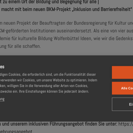
t zu einem Ort der Bildung und Begegnung für alle |
macht mit beim neuen BKM-Projekt „Inklusion und Barrierefreiheit“
dem neuen Projekt der Beauftragten der Bundesregierung für Kultur 
M-geförderten Institutionen auseinandersetzt. Als eine von vier au
e für kulturelle Bildung Wolfenbüttel Ideen, wie wir die Gedenks
ng für alle schaffen.
Beratungs-Workshop letzten Dienstag beispielsweise neuen Angebo
ies
deen. Viele unserer Zeitzeugen, Vereinsmitglieder und Besuchenden
gen Cookies, die erforderlich sind, um die Funktionalität dieser
en, die es dabei zu meistern gilt. Wir möchten auch weiterhin für s
, verwenden wir Cookies, um unsere Website zu optimieren. Indem
emen ermöglichen. Und natürlich auch allen anderen Interessierten
cken, willigen Sie in die Verwendung aller Arten von Cookies,
Alle Co
ezwecke ein. Ihre Einstellungen können Sie jederzeit ändern.
deen umsetzen zu können und gerne auch neue Zielgruppen bei uns be
ung
Sie uns gerne an. Vielleicht finden wir gemeinsam eine Lösung!
Ei
es und unserem inklusiven Führungsangebot finden Sie unter:
https:
uehrungsangebot
.